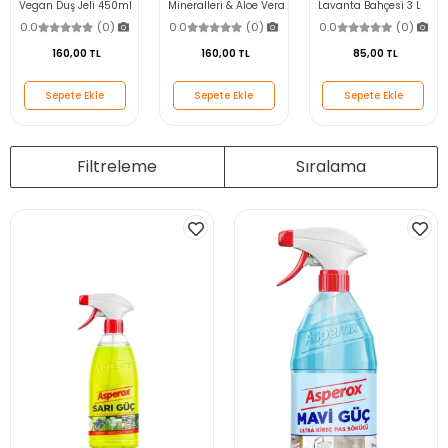
Vegan Duş Jeli 450ml
Mineralleri & Aloe Vera
Lavanta Bahçesi 3 L
Duş Jeli 450ml
0.0
(0)
0.0
(0)
0.0
(0)
160,00 TL
160,00 TL
85,00 TL
Sepete Ekle
Sepete Ekle
Sepete Ekle
Filtreleme
Sıralama