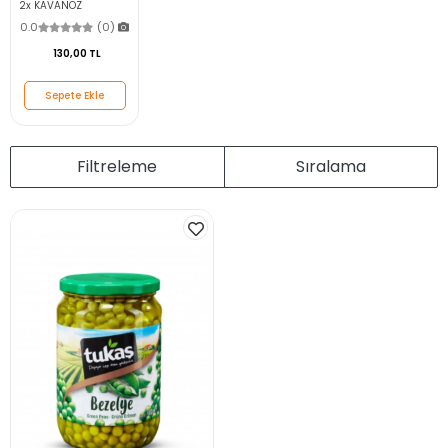
2x KAVANOZ
0.0
(0)
130,00 TL
Sepete Ekle
Filtreleme
Sıralama