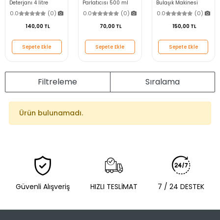
Deterjanı 4 litre
Parlatıcısı 500 ml
Bulaşık Makinesi
Parlatıcı & Kurutucu
0.0
(0)
0.0
(0)
0.0
(0)
140,00 TL
70,00 TL
150,00 TL
Sepete Ekle
Sepete Ekle
Sepete Ekle
Filtreleme
Sıralama
Ürün bulunamadı.
Güvenli Alışveriş
HIZLI TESLİMAT
7 / 24 DESTEK