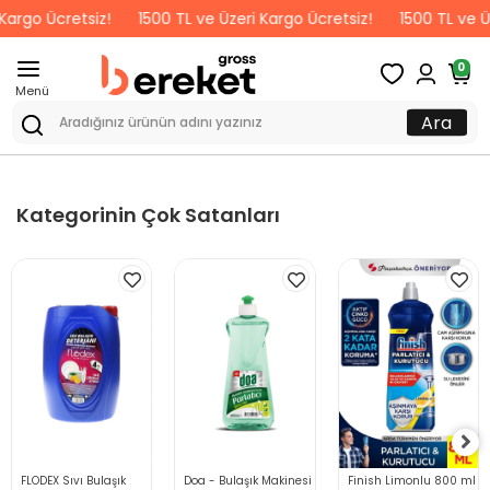
Kargo Ücretsiz!
1500 TL ve Üzeri Kargo Ücretsiz!
1500 TL ve Üz
0
Menü
Ara
Kategorinin Çok Satanları
FLODEX Sıvı Bulaşık
Doa - Bulaşık Makinesi
Finish Limonlu 800 ml