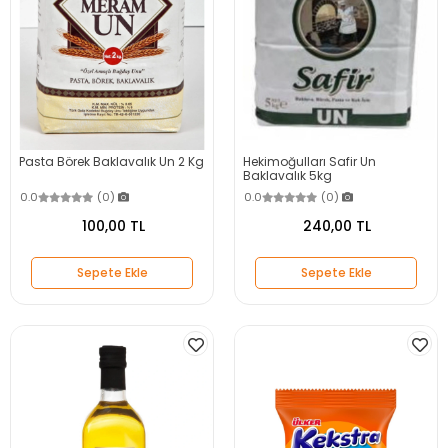
Pasta Börek Baklavalık Un 2 Kg
Hekimoğulları Safir Un
Baklavalık 5kg
0.0
(0)
0.0
(0)
100,00 TL
240,00 TL
Sepete Ekle
Sepete Ekle