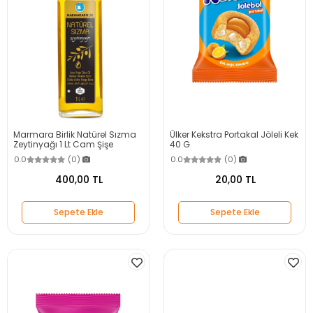
Marmara Birlik Natürel Sızma
Ülker Kekstra Portakal Jöleli Kek
Zeytinyağı 1 Lt Cam Şişe
40 G
0.0
(0)
0.0
(0)
400,00 TL
20,00 TL
Sepete Ekle
Sepete Ekle