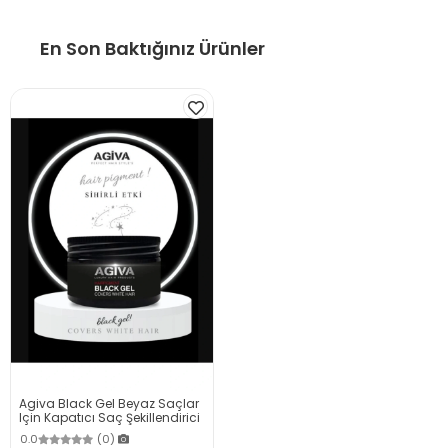
En Son Baktığınız Ürünler
Agiva Black Gel Beyaz Saçlar
Için Kapatıcı Saç Şekillendirici
Güçlü Jöle Cover White Hair 250
0.0
(0)
ml