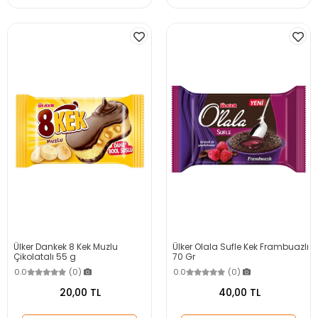
Ülker Dankek 8 Kek Muzlu
Ülker Olala Sufle Kek Frambuazlı
Çikolatalı 55 g
70 Gr
0.0
(0)
0.0
(0)
20,00 TL
40,00 TL