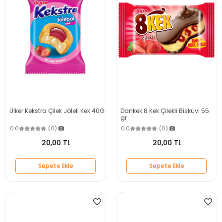
Ülker Kekstra Çilek Jöleli Kek 40G
Dankek 8 Kek Çilekli Bisküvi 55
gr
0.0
(0)
0.0
(0)
20,00 TL
20,00 TL
Sepete Ekle
Sepete Ekle