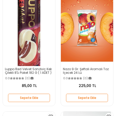
Luppo Red Velvet Sandviç Kek
Nazo 9 Gr. Şeftali Aromalı Toz
Çilekli 8'Li Paket 182 G ( 1 ADET )
İçecek 24 Lü
0.0
(0)
0.0
(0)
85,00 TL
225,00 TL
Sepete Ekle
Sepete Ekle