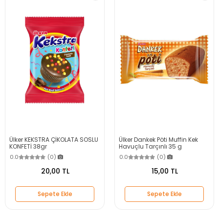
Ülker KEKSTRA ÇİKOLATA SOSLU
Ülker Dankek Pöti Muffin Kek
KONFETİ 38gr
Havuçlu Tarçınlı 35 g
0.0
(0)
0.0
(0)
20,00 TL
15,00 TL
Sepete Ekle
Sepete Ekle