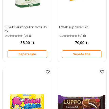
Büyük Hekimoğulları Safir Un 1
IRMAK Küp Şeker 1 kg
Kg
0.0
(0)
0.0
(0)
55,00 TL
70,00 TL
Sepete Ekle
Sepete Ekle