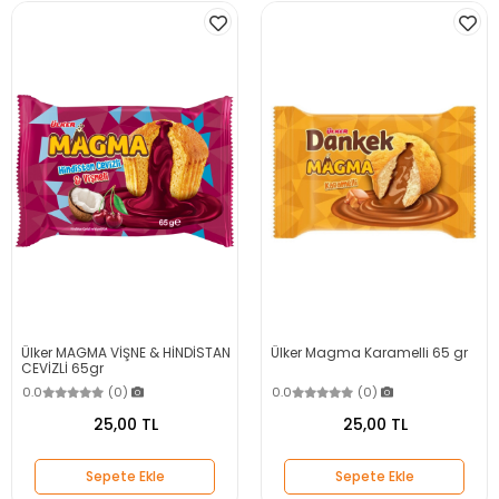
Ülker MAGMA VİŞNE & HİNDİSTAN
Ülker Magma Karamelli 65 gr
CEVİZLİ 65gr
0.0
(0)
0.0
(0)
25,00 TL
25,00 TL
Sepete Ekle
Sepete Ekle