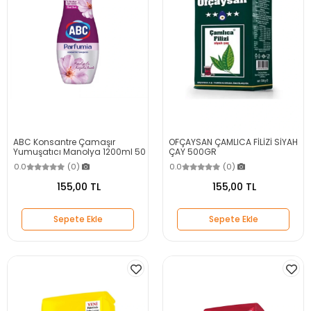
ABC Konsantre Çamaşır
OFÇAYSAN ÇAMLICA FİLİZİ SİYAH
Yumuşatıcı Manolya 1200ml 50
ÇAY 500GR
Yıkama
0.0
(0)
0.0
(0)
155,00 TL
155,00 TL
Sepete Ekle
Sepete Ekle