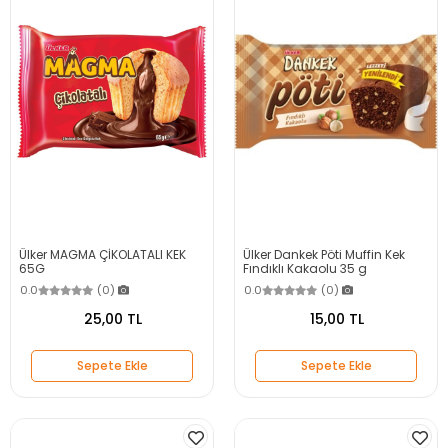
Ülker MAGMA ÇİKOLATALI KEK
Ülker Dankek Pöti Muffin Kek
65G
Fındıklı Kakaolu 35 g
0.0
(0)
0.0
(0)
25,00 TL
15,00 TL
Sepete Ekle
Sepete Ekle