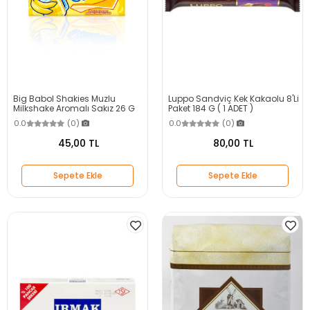
Big Babol Shakies Muzlu
Luppo Sandviç Kek Kakaolu 8'Li
Milkshake Aromalı Sakız 26 G
Paket 184 G ( 1 ADET )
0.0
(0)
0.0
(0)
45,00 TL
80,00 TL
Sepete Ekle
Sepete Ekle