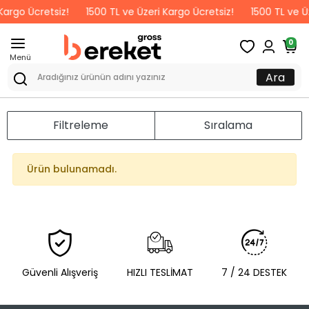
Kargo Ücretsiz!
1500 TL ve Üzeri Kargo Ücretsiz!
1500 TL ve Üz
0
Menü
Ara
Filtreleme
Sıralama
Ürün bulunamadı.
Güvenli Alışveriş
HIZLI TESLİMAT
7 / 24 DESTEK