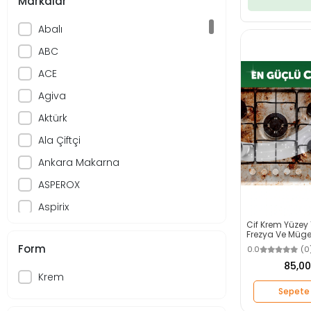
Markalar
Abalı
ABC
ACE
Agiva
Aktürk
Ala Çiftçi
Ankara Makarna
ASPEROX
Aspirix
Cif Krem Yüzey 
Baby Turco
Frezya Ve Müge
Ml
Form
0.0
(0
Bacasil
85,00
başak
Krem
Sepete 
Berrak