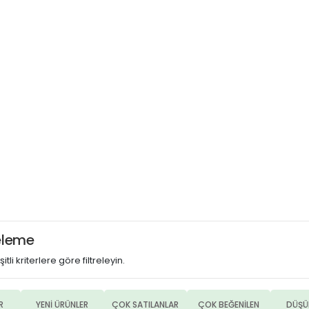
releme
itli kriterlere göre filtreleyin.
R
YENİ ÜRÜNLER
ÇOK SATILANLAR
ÇOK BEĞENİLEN
DÜŞÜ