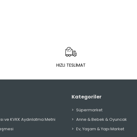
HIZLI TESLİMAT
Kategoriler
Süpermarket
ikası ve KVKK Aydınlatma Metni
Anne & Bebek & Oyuncak
leşmesi
Ev, Yaşam & Yapı Market