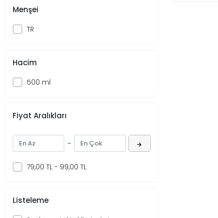
Beybi
Menşei
Big Babol
TR
Bingo
BİRPA
Hacim
Biscolata
500 ml
Bizbize
Bizim
bizim mutfak
Fiyat Aralıkları
Bıçakçı Bayram
-
Blendax
BonHair
79,00 TL - 99,00 TL
BOSS
Buremis
Listeleme
Büyük Hekimoğulları