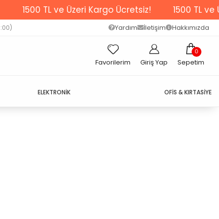
1500 TL ve Üzeri Kargo Ücretsiz!
1500 TL ve Üze
Yardım
İletişim
Hakkımızda
7:00)
0
Favorilerim
Giriş Yap
Sepetim
ELEKTRONİK
OFİS & KIRTASİYE