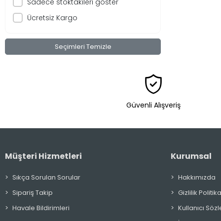
Sadece stoktakileri göster
BY ACT
Ücretsiz Kargo
CAMSİL
Çaykur
Seçimleri Temizle
Cebel
Çelikbilek
Cif
Çınar
Güvenli Alışveriş
Clear
Colgate
Dalin
Müşteri Hizmetleri
Kurumsal
Dankek
Sıkça Sorulan Sorular
Hakkımızda
Dardanel
Sipariş Takip
Gizlilik Polit
Derby
Havale Bildirimleri
Kullanıcı Söz
Doa