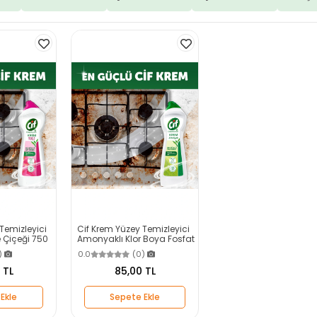
Temizleyici
Cif Krem Yüzey Temizleyici
 Çiçeği 750
Amonyaklı Klor Boya Fosfat
Paraben Içermez 750 ml
)
0.0
(0)
 TL
85,00 TL
Ekle
Sepete Ekle