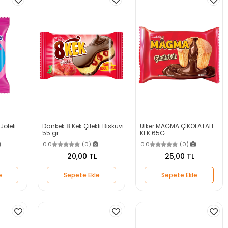
Jöleli
Dankek 8 Kek Çilekli Bisküvi
Ülker MAGMA ÇİKOLATALI
55 gr
KEK 65G
0.0
(0)
0.0
(0)
20,00 TL
25,00 TL
e
Sepete Ekle
Sepete Ekle