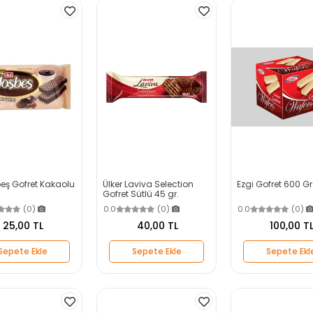
beş Gofret Kakaolu
Ülker Laviva Selection
Ezgi Gofret 600 Gr
Gofret Sütlü 45 gr.
(0)
0.0
(0)
0.0
(0)
25,00 TL
40,00 TL
100,00 T
Sepete Ekle
Sepete Ekle
Sepete Ekl