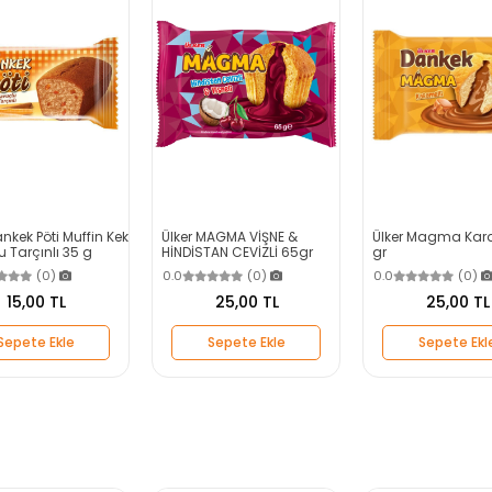
ankek Pöti Muffin Kek
Ülker MAGMA VİŞNE &
Ülker Magma Kara
 Tarçınlı 35 g
HİNDİSTAN CEVİZLİ 65gr
gr
(0)
0.0
(0)
0.0
(0)
15,00 TL
25,00 TL
25,00 TL
Sepete Ekle
Sepete Ekle
Sepete Ekl