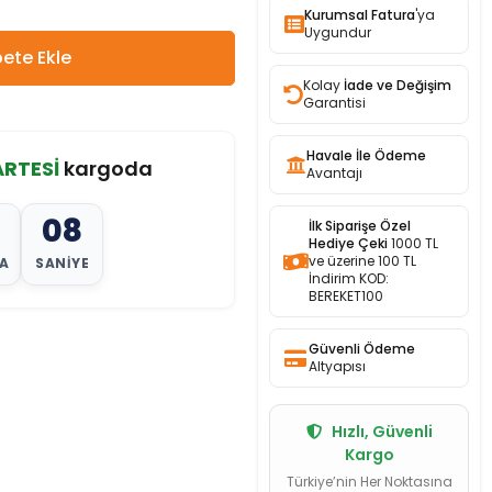
Kurumsal Fatura
'ya
Uygundur
ete Ekle
Kolay
İade ve Değişim
Garantisi
Havale İle Ödeme
RTESİ
kargoda
Avantajı
06
İlk Siparişe Özel
Hediye Çeki
1000 TL
ve üzerine 100 TL
A
SANIYE
İndirim KOD:
BEREKET100
Güvenli Ödeme
Altyapısı
Hızlı, Güvenli
Kargo
Türkiye’nin Her Noktasına