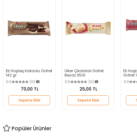
Eti Hoşbeş Kakaolu Gofret
Ülker Çikolatalı Gofret
Eti Hoş
142 gr
Beyaz 35Gr
Gofret 
0.0
(0)
0.0
(0)
0.0
70,00 TL
25,00 TL
Sepete Ekle
Sepete Ekle
Popüler Ürünler