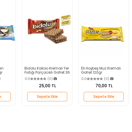
an
Bidolu Kakao Kremalı Yer
Eti Hoşbeş Muz Kremalı
gr
Fıstığı Parçacıklı Gofret 36
Gofret 120gr
g
0.0
(0)
0.0
(0)
25,00 TL
70,00 TL
e
Sepete Ekle
Sepete Ekle