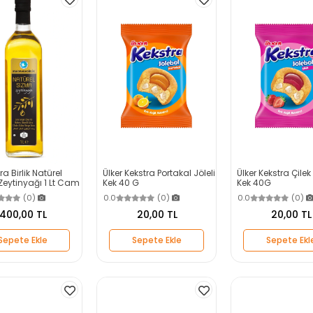
 Birlik Natürel
Ülker Kekstra Portakal Jöleli
Ülker Kekstra Çilek 
eytinyağı 1 Lt Cam
Kek 40 G
Kek 40G
(0)
0.0
(0)
0.0
(0)
400,00 TL
20,00 TL
20,00 TL
Sepete Ekle
Sepete Ekle
Sepete Ekl