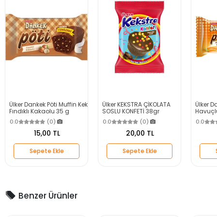
Ülker Dankek Pöti Muffin Kek
Ülker KEKSTRA ÇİKOLATA
Ülker D
Fındıklı Kakaolu 35 g
SOSLU KONFETİ 38gr
Havuçlu
0.0
(0)
0.0
(0)
0.0
15,00 TL
20,00 TL
Sepete Ekle
Sepete Ekle
Benzer Ürünler