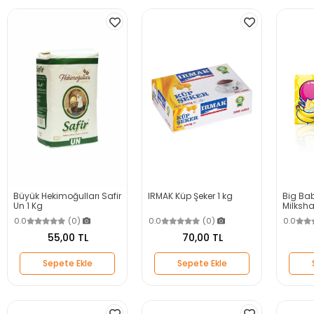
Büyük Hekimoğulları Safir
IRMAK Küp Şeker 1 kg
Big Ba
Un 1 Kg
Milksha
26 G
0.0
(0)
0.0
(0)
0.0
55,00 TL
70,00 TL
Sepete Ekle
Sepete Ekle