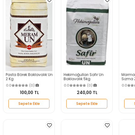
Pasta Börek Baklavalık Un
Hekimoğulları Safir Un
Marmara
2 Kg
Baklavalık 5kg
Sızma Z
Şişe
0.0
(0)
0.0
(0)
0.0
100,00 TL
240,00 TL
Sepete Ekle
Sepete Ekle