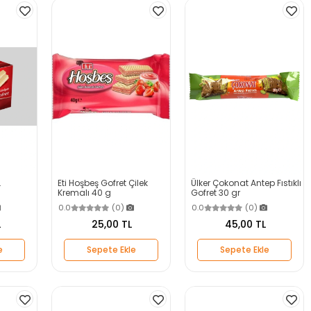
.
Eti Hoşbeş Gofret Çilek
Ülker Çokonat Antep Fıstıklı
Kremalı 40 g
Gofret 30 gr
0.0
(0)
0.0
(0)
L
25,00 TL
45,00 TL
e
Sepete Ekle
Sepete Ekle