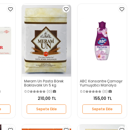
Meram Un Pasta Börek
ABC Konsantre Çamaşır
Baklavalık Un 5 kg
Yumuşatıcı Manolya
1200ml 50 Yıkama
0.0
(0)
0.0
(0)
210,00 TL
155,00 TL
e
Sepete Ekle
Sepete Ekle