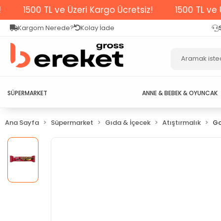
0 TL ve Üzeri Kargo Ücretsiz!
1500 TL ve Üzeri Kar
Kargom Nerede?
Kolay İade
SÜPERMARKET
ANNE & BEBEK & OYUNCAK
Ana Sayfa
Süpermarket
Gıda & İçecek
Atıştırmalık
Go