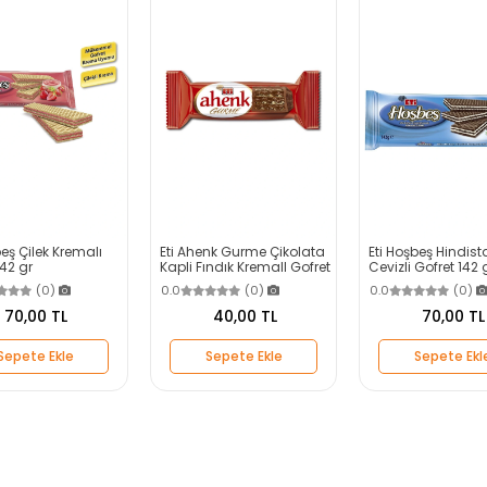
beş Çilek Kremalı
Eti Ahenk Gurme Çikolata
Eti Hoşbeş Hindist
142 gr
Kapli Fındık KremalI Gofret
Cevizli Gofret 142 
50 g
(0)
0.0
(0)
0.0
(0)
70,00 TL
40,00 TL
70,00 TL
Sepete Ekle
Sepete Ekle
Sepete Ekl