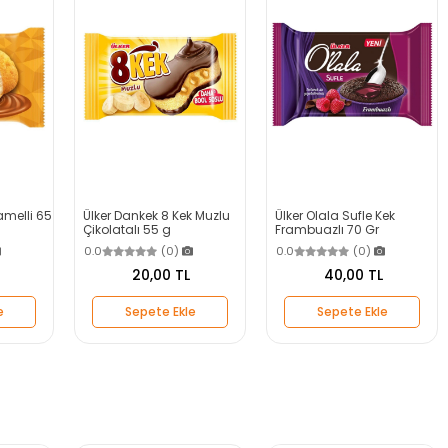
melli 65
Ülker Dankek 8 Kek Muzlu
Ülker Olala Sufle Kek
Çikolatalı 55 g
Frambuazlı 70 Gr
0.0
(0)
0.0
(0)
20,00 TL
40,00 TL
e
Sepete Ekle
Sepete Ekle