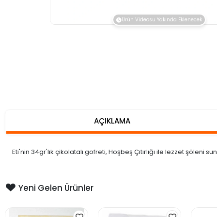
Ürün Videosu Yakında Eklenecek
AÇIKLAMA
Eti'nin 34gr'lık çikolatalı gofreti, Hoşbeş Çıtırlığı ile lezzet şöleni su
Yeni Gelen Ürünler