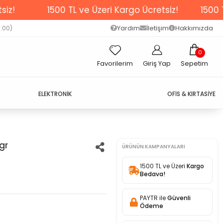
1500 TL ve Üzeri Kargo Ücretsiz!
1500 TL ve Üze
Yardım
İletişim
Hakkımızda
7:00)
0
Favorilerim
Giriş Yap
Sepetim
ELEKTRONİK
OFİS & KIRTASİYE
4gr
ÜRÜNÜN KAMPANYALARI
1500 TL ve Üzeri
Kargo
Bedava!
PAYTR ile
Güvenli
Ödeme