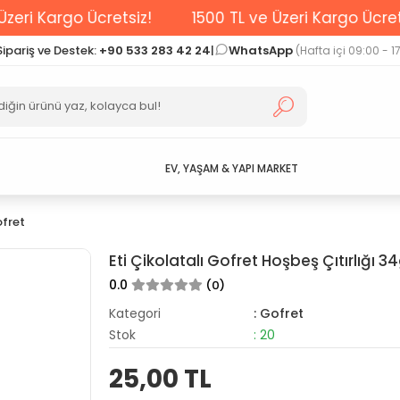
go Ücretsiz!
1500 TL ve Üzeri Kargo Ücretsiz!
Sipariş ve Destek:
+90 533 283 42 24
|
WhatsApp
(Hafta içi 09:00 - 1
EV, YAŞAM & YAPI MARKET
fret
Eti Çikolatalı Gofret Hoşbeş Çıtırlığı 3
0.0
(0)
Kategori
: Gofret
Stok
: 20
25,00 TL