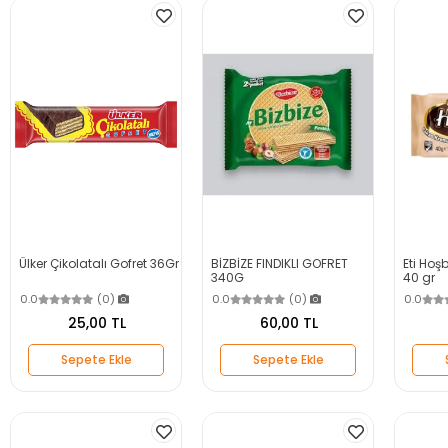
Ülker Çikolatalı Gofret 36Gr
BİZBİZE FINDIKLI GOFRET
Eti Hoş
340G
40 gr
0.0
(0)
0.0
(0)
0.0
25,00 TL
60,00 TL
Sepete Ekle
Sepete Ekle