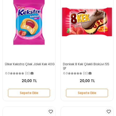
Ülker Kekstra Çilek Jöleli Kek 40G
Dankek 8 Kek Çilekli Bisküvi 55
gr
0.0
(0)
0.0
(0)
20,00 TL
20,00 TL
Sepete Ekle
Sepete Ekle