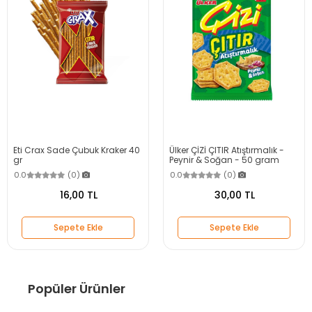
Eti Crax Sade Çubuk Kraker 40
Ülker ÇİZİ ÇITIR Atıştırmalık -
gr
Peynir & Soğan - 50 gram
0.0
(0)
0.0
(0)
16,00 TL
30,00 TL
Sepete Ekle
Sepete Ekle
Popüler Ürünler