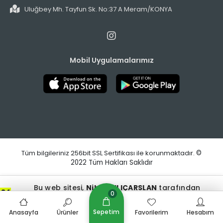
Uluğbey Mh. Tayfun Sk. No:37 A Meram/KONYA
Mobil Uygulamalarımız
Tüm bilgileriniz 256bit SSL Sertifikası ile korunmaktadır.
©
2022
Tüm Hakları Saklıdır
Bu web sitesi,
Nihat KILIÇARSLAN
tarafından
0
tasarlanmış ve optimize edilmiştir.
Sepetim
Anasayfa
Ürünler
Favorilerim
Hesabım