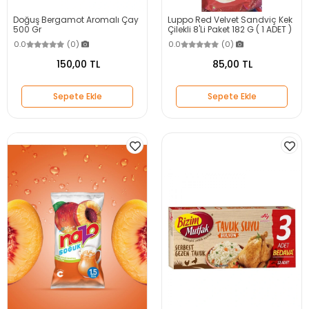
Doğuş Bergamot Aromalı Çay
Luppo Red Velvet Sandviç Kek
500 Gr
Çilekli 8'Li Paket 182 G ( 1 ADET )
0.0
(0)
0.0
(0)
150,00 TL
85,00 TL
Sepete Ekle
Sepete Ekle