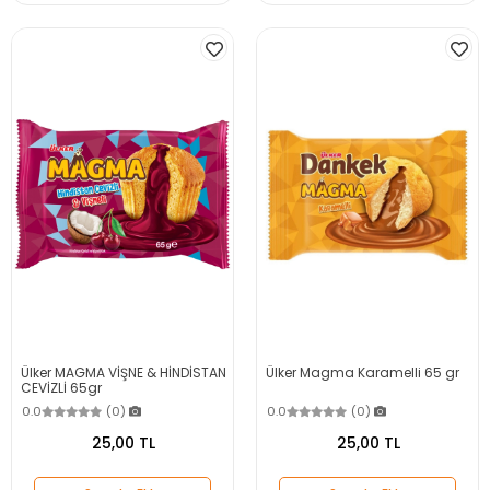
Ülker MAGMA VİŞNE & HİNDİSTAN
Ülker Magma Karamelli 65 gr
CEVİZLİ 65gr
0.0
(0)
0.0
(0)
25,00 TL
25,00 TL