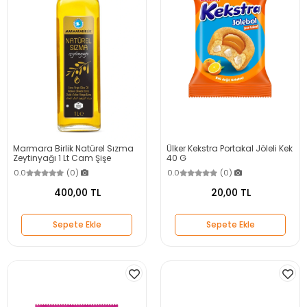
Marmara Birlik Natürel Sızma
Ülker Kekstra Portakal Jöleli Kek
Zeytinyağı 1 Lt Cam Şişe
40 G
0.0
(0)
0.0
(0)
400,00 TL
20,00 TL
Sepete Ekle
Sepete Ekle