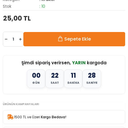
Stok
: 10
25,00 TL
Sepete Ekle
Şimdi sipariş verirsen,
YARIN
kargoda
00
22
11
27
GÜN
SAAT
DAKIKA
SANIYE
ÜRÜNÜN KAMPANYALARI
1500 TL ve Üzeri
Kargo Bedava!