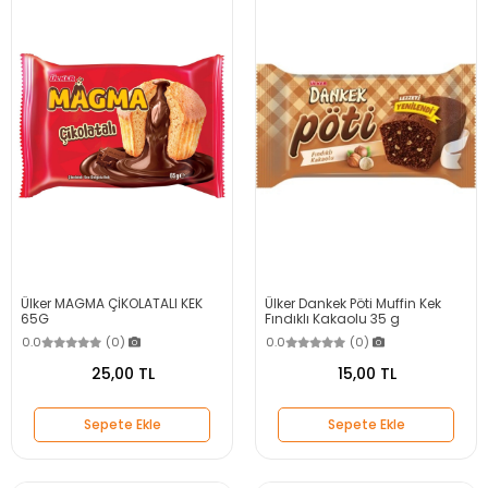
Ülker MAGMA ÇİKOLATALI KEK
Ülker Dankek Pöti Muffin Kek
65G
Fındıklı Kakaolu 35 g
0.0
(0)
0.0
(0)
25,00 TL
15,00 TL
Sepete Ekle
Sepete Ekle