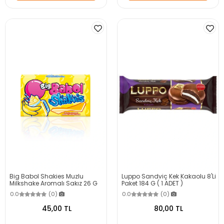
Big Babol Shakies Muzlu
Luppo Sandviç Kek Kakaolu 8'Li
Milkshake Aromalı Sakız 26 G
Paket 184 G ( 1 ADET )
0.0
(0)
0.0
(0)
45,00 TL
80,00 TL