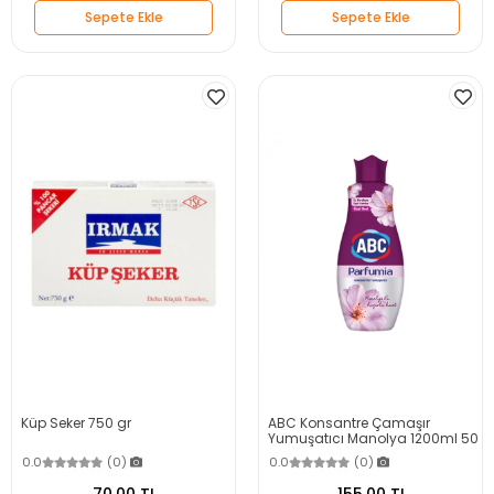
Sepete Ekle
Sepete Ekle
Küp Seker 750 gr
ABC Konsantre Çamaşır
Yumuşatıcı Manolya 1200ml 50
Yıkama
0.0
(0)
0.0
(0)