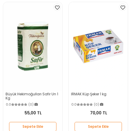
Büyük Hekimoğulları Safir Un 1
IRMAK Küp Şeker 1 kg
Kg
0.0
(0)
0.0
(0)
55,00 TL
70,00 TL
Sepete Ekle
Sepete Ekle