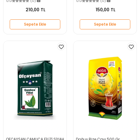
0.0
(0)
0.0
(0)
210,00 TL
150,00 TL
Sepete Ekle
Sepete Ekle
OFÇAYSAN ÇAMLICA FİLİZİ SİYAH
Doğuş Rize Çayı 500 Gr