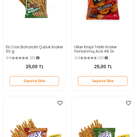
Eti Crax Baharatli Çubuk Kraker
Ülker Krispi Tırtıklı Kraker
50 g
Fırınlanmış Acılı 48 Gr
0.0
(0)
0.0
(0)
25,00 TL
25,00 TL
Sepete Ekle
Sepete Ekle