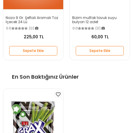
Nazo 9 Gr. Şeftali Aromalı Toz
Bizim mutfak tavuk suyu
İçecek 24 Lü
bulyon 12 adet
0.0
(0)
0.0
(0)
225,00 TL
60,00 TL
Sepete Ekle
Sepete Ekle
En Son Baktığınız Ürünler