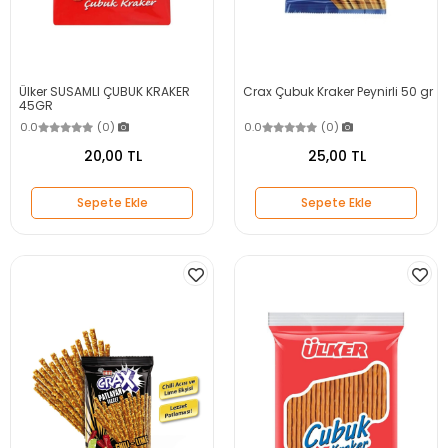
Ülker SUSAMLI ÇUBUK KRAKER
Crax Çubuk Kraker Peynirli 50 gr
45GR
0.0
(0)
0.0
(0)
20,00 TL
25,00 TL
Sepete Ekle
Sepete Ekle