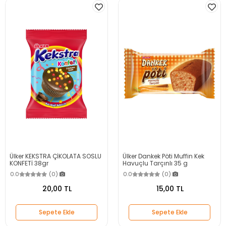
Ülker KEKSTRA ÇİKOLATA SOSLU
Ülker Dankek Pöti Muffin Kek
KONFETİ 38gr
Havuçlu Tarçınlı 35 g
0.0
(0)
0.0
(0)
20,00 TL
15,00 TL
Sepete Ekle
Sepete Ekle