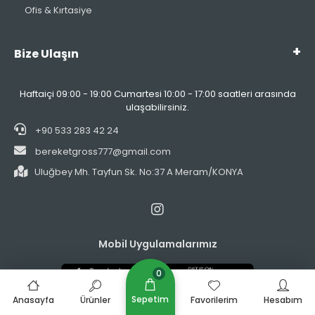
Ofis & Kırtasiye
Bize Ulaşın
Haftaiçi 09:00 - 19:00 Cumartesi 10:00 - 17:00 saatleri arasında
ulaşabilirsiniz.
+90 533 283 42 24
bereketgross777@gmail.com
Uluğbey Mh. Tayfun Sk. No:37 A Meram/KONYA
Mobil Uygulamalarımız
0
Sepetim
Anasayfa
Ürünler
Favorilerim
Hesabım