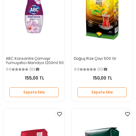
ABC Konsantre Çamaşır
Doğuş Rize Çayı 500 Gr
Yumuşatıcı Manolya 1200ml 50
Yıkama
0.0
(0)
0.0
(0)
155,00 TL
150,00 TL
Sepete Ekle
Sepete Ekle