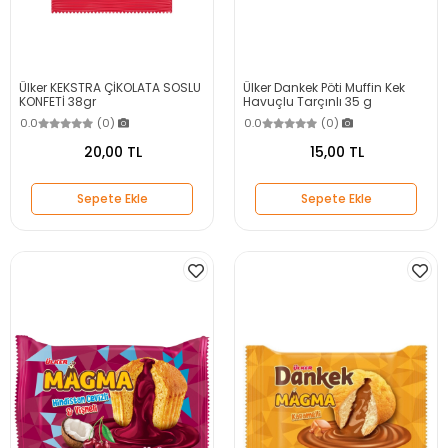
Ülker KEKSTRA ÇİKOLATA SOSLU
Ülker Dankek Pöti Muffin Kek
KONFETİ 38gr
Havuçlu Tarçınlı 35 g
0.0
(0)
0.0
(0)
20,00 TL
15,00 TL
Sepete Ekle
Sepete Ekle