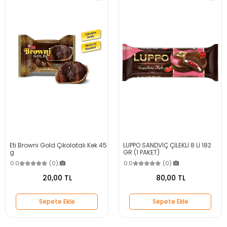
Eti Browni Gold Çikolatalı Kek 45
LUPPO SANDVİÇ ÇİLEKLİ 8 Lİ 182
g
GR (1 PAKET)
0.0
(0)
0.0
(0)
20,00 TL
80,00 TL
Sepete Ekle
Sepete Ekle