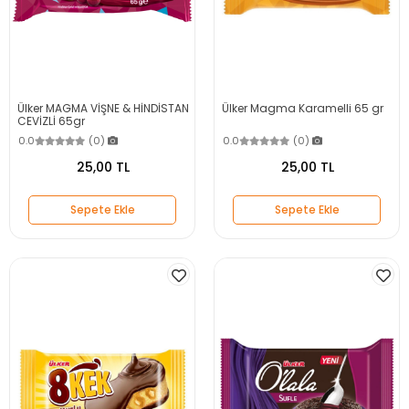
Ülker MAGMA VİŞNE & HİNDİSTAN
Ülker Magma Karamelli 65 gr
CEVİZLİ 65gr
0.0
(0)
0.0
(0)
25,00 TL
25,00 TL
Sepete Ekle
Sepete Ekle