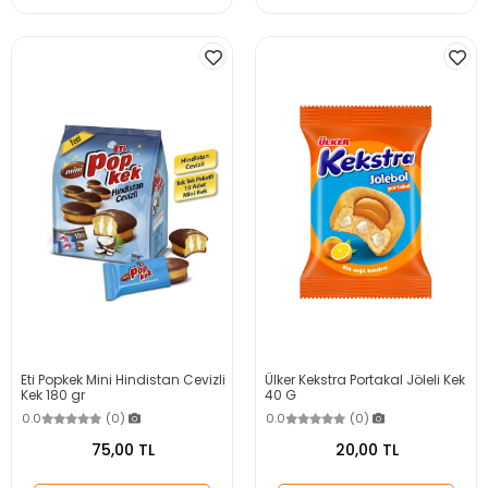
Eti Popkek Mini Hindistan Cevizli
Ülker Kekstra Portakal Jöleli Kek
Kek 180 gr
40 G
0.0
(0)
0.0
(0)
75,00 TL
20,00 TL