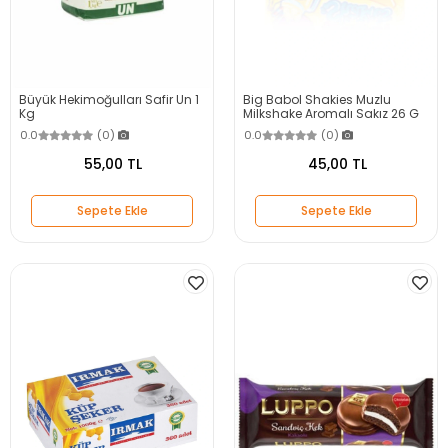
Büyük Hekimoğulları Safir Un 1
Big Babol Shakies Muzlu
Kg
Milkshake Aromalı Sakız 26 G
0.0
(0)
0.0
(0)
55,00 TL
45,00 TL
Sepete Ekle
Sepete Ekle