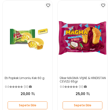
Eti Popkek Limonlu Kek 60 g
Ülker MAGMA VİŞNE & HİNDİSTAN
CEVİZLİ 65gr
0.0
(0)
0.0
(0)
20,00 TL
25,00 TL
Sepete Ekle
Sepete Ekle