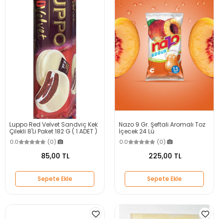
Luppo Red Velvet Sandviç Kek
Nazo 9 Gr. Şeftali Aromalı Toz
Çilekli 8'Li Paket 182 G ( 1 ADET )
İçecek 24 Lü
0.0
(0)
0.0
(0)
85,00 TL
225,00 TL
Sepete Ekle
Sepete Ekle