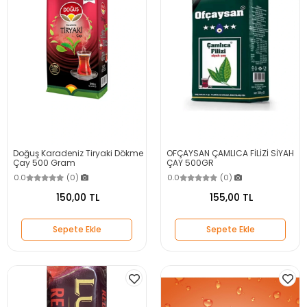
Doğuş Karadeniz Tiryaki Dökme
OFÇAYSAN ÇAMLICA FİLİZİ SİYAH
Çay 500 Gram
ÇAY 500GR
0.0
(0)
0.0
(0)
150,00 TL
155,00 TL
Sepete Ekle
Sepete Ekle