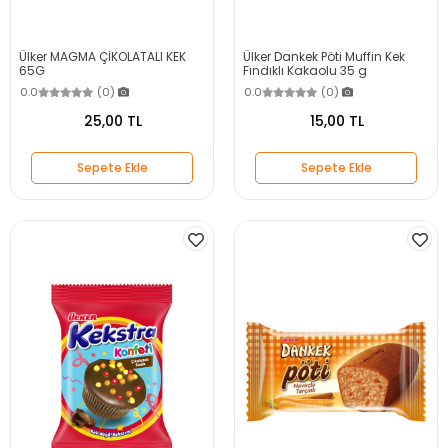
Ülker MAGMA ÇİKOLATALI KEK
Ülker Dankek Pöti Muffin Kek
65G
Fındıklı Kakaolu 35 g
0.0
(0)
0.0
(0)
25,00 TL
15,00 TL
Sepete Ekle
Sepete Ekle