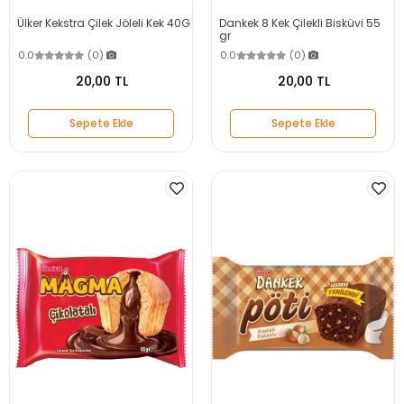
Ülker Kekstra Çilek Jöleli Kek 40G
Dankek 8 Kek Çilekli Bisküvi 55
gr
0.0
(0)
0.0
(0)
20,00 TL
20,00 TL
Sepete Ekle
Sepete Ekle