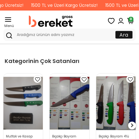
o Ücretsiz!
1500 TL ve Üzeri Kargo Ücretsiz!
1500 TL ve Üzeri 
0
Menü
Ara
Kategorinin Çok Satanları
Mutfak ve Kasap
Bıçakçı Bayram
Bıçakçı Bayram 4'lü