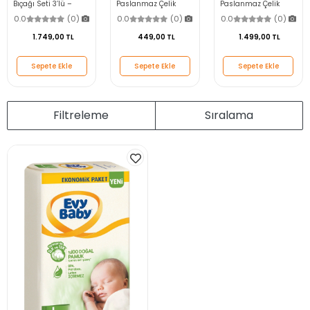
Bıçağı Seti 3’lü –
Paslanmaz Çelik
Paslanmaz Çelik
Yüzme, Doğrama ve
Mutfak Bıçak Seti
Garantili Mutfak Bıçak
0.0
(0)
0.0
(0)
0.0
(0)
Sıyırma Bıçağı
Garantili - Ergonomik
Seti - Ergonomik Sap
Sap
1.749,00 TL
449,00 TL
1.499,00 TL
Sepete Ekle
Sepete Ekle
Sepete Ekle
Filtreleme
Sıralama