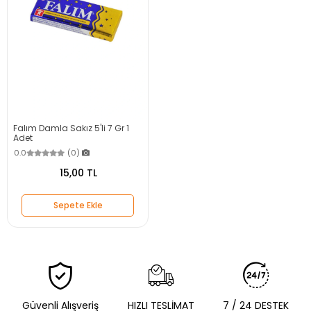
Falım Damla Sakız 5'li 7 Gr 1
Adet
0.0
(0)
15,00 TL
Sepete Ekle
Güvenli Alışveriş
HIZLI TESLİMAT
7 / 24 DESTEK