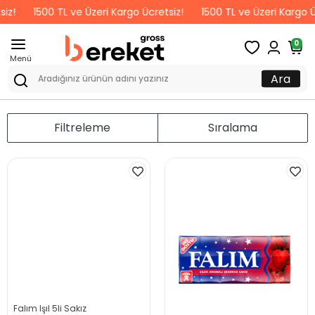
iz!
1500 TL ve Üzeri Kargo Ücretsiz!
1500 TL ve Üzeri Kargo Üc
0
Menü
Ara
Filtreleme
Sıralama
Falım Işıl 5li Sakız