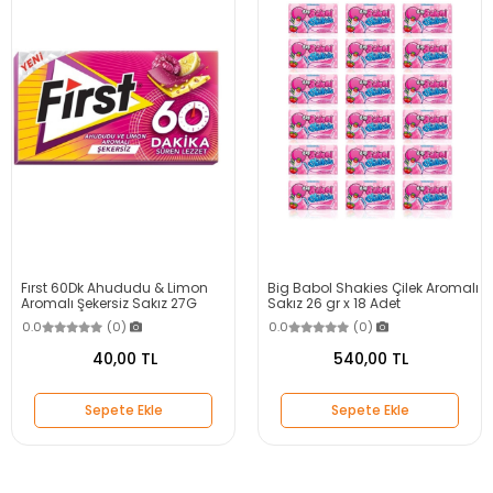
Fırst 60Dk Ahududu & Limon
Big Babol Shakies Çilek Aromalı
Aromalı Şekersiz Sakız 27G
Sakız 26 gr x 18 Adet
0.0
(0)
0.0
(0)
40,00 TL
540,00 TL
Sepete Ekle
Sepete Ekle