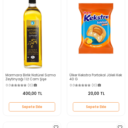
Marmara Birlik Natürel Sızma
Ülker Kekstra Portakal Jöleli Kek
Zeytinyağı 1 Lt Cam Şişe
40 G
0.0
(0)
0.0
(0)
400,00 TL
20,00 TL
Sepete Ekle
Sepete Ekle