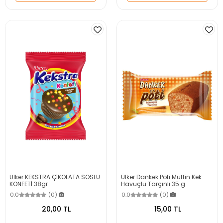
Ülker KEKSTRA ÇİKOLATA SOSLU
Ülker Dankek Pöti Muffin Kek
KONFETİ 38gr
Havuçlu Tarçınlı 35 g
0.0
(0)
0.0
(0)
20,00 TL
15,00 TL