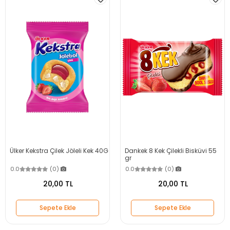
Ülker Kekstra Çilek Jöleli Kek 40G
Dankek 8 Kek Çilekli Bisküvi 55
gr
0.0
(0)
0.0
(0)
20,00 TL
20,00 TL
Sepete Ekle
Sepete Ekle