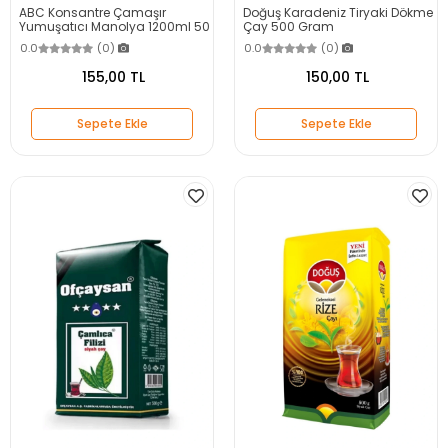
ABC Konsantre Çamaşır
Doğuş Karadeniz Tiryaki Dökme
Yumuşatıcı Manolya 1200ml 50
Çay 500 Gram
Yıkama
0.0
(0)
0.0
(0)
155,00 TL
150,00 TL
Sepete Ekle
Sepete Ekle