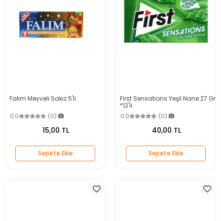
Falım Meyveli Sakız 5'li
First Sensations Yeşil Nane 27 Gr
*12'li
0.0
(0)
0.0
(0)
15,00 TL
40,00 TL
Sepete Ekle
Sepete Ekle