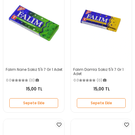
Falım Nane Sakız 5'li 7 Gr 1 Adet
Falım Damla Sakız 5'li 7 Gr 1
Adet
0.0
(0)
0.0
(0)
15,00 TL
15,00 TL
Sepete Ekle
Sepete Ekle