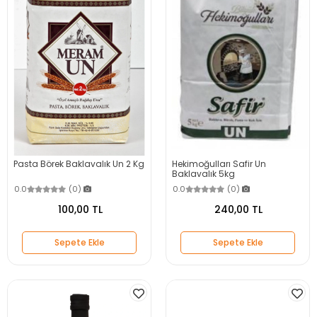
Pasta Börek Baklavalık Un 2 Kg
Hekimoğulları Safir Un
Baklavalık 5kg
0.0
(0)
0.0
(0)
100,00 TL
240,00 TL
Sepete Ekle
Sepete Ekle