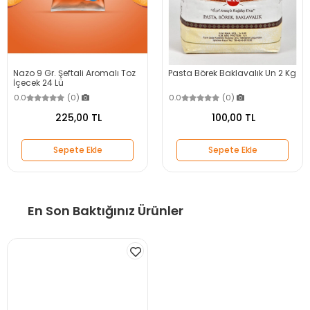
Nazo 9 Gr. Şeftali Aromalı Toz
Pasta Börek Baklavalık Un 2 Kg
İçecek 24 Lü
0.0
(0)
0.0
(0)
225,00 TL
100,00 TL
Sepete Ekle
Sepete Ekle
En Son Baktığınız Ürünler