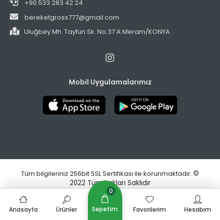
+90 533 283 42 24
bereketgross777@gmail.com
Uluğbey Mh. Tayfun Sk. No:37 A Meram/KONYA
Mobil Uygulamalarımız
Tüm bilgileriniz 256bit SSL Sertifikası ile korunmaktadır.
©
2022
Tüm Hakları Saklıdır
0
Bu web sitesi,
Nihat KILIÇARSLAN
tarafından
Sepetim
Anasayfa
Ürünler
Favorilerim
Hesabım
tasarlanmış ve optimize edilmiştir.