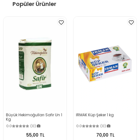
Popüler Ürünler
Büyük Hekimoğulları Safir Un 1
IRMAK Küp Şeker 1 kg
Kg
0.0
(0)
0.0
(0)
55,00 TL
70,00 TL