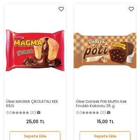
Ülker MAGMA ÇİKOLATALI KEK
Ülker Dankek Pöti Muffin Kek
65G
Fındıklı Kakaolu 35 g
0.0
(0)
0.0
(0)
25,00 TL
15,00 TL
Sepete Ekle
Sepete Ekle