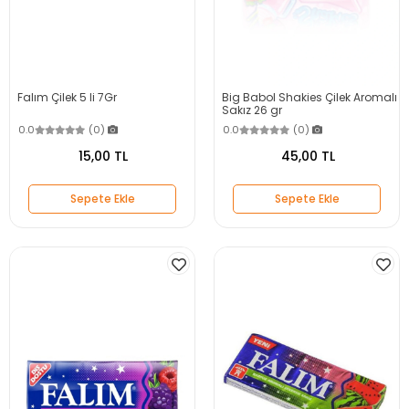
Falım Çilek 5 li 7Gr
Big Babol Shakies Çilek Aromalı
Sakız 26 gr
0.0
(0)
0.0
(0)
15,00 TL
45,00 TL
Sepete Ekle
Sepete Ekle