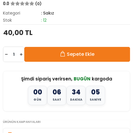
0.0
(0)
Kategori
: Sakız
Stok
: 12
40,00 TL
Sepete Ekle
Şimdi sipariş verirsen,
BUGÜN
kargoda
00
06
34
03
GÜN
SAAT
DAKIKA
SANIYE
ÜRÜNÜN KAMPANYALARI