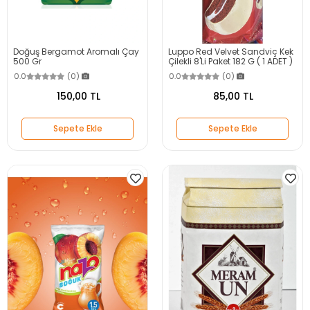
Doğuş Bergamot Aromalı Çay
Luppo Red Velvet Sandviç Kek
500 Gr
Çilekli 8'Li Paket 182 G ( 1 ADET )
0.0
(0)
0.0
(0)
150,00 TL
85,00 TL
Sepete Ekle
Sepete Ekle