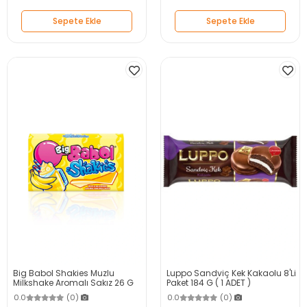
Sepete Ekle
Sepete Ekle
Big Babol Shakies Muzlu
Luppo Sandviç Kek Kakaolu 8'Li
Milkshake Aromalı Sakız 26 G
Paket 184 G ( 1 ADET )
0.0
(0)
0.0
(0)