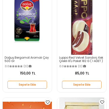
Doğuş Bergamot Aromalı Çay
Luppo Red Velvet Sandviç Kek
500 Gr
Çilekli 8'Li Paket 182 G ( 1 ADET )
0.0
(0)
0.0
(0)
150,00 TL
85,00 TL
Sepete Ekle
Sepete Ekle