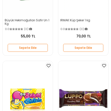
Büyük Hekimoğulları Safir Un 1
IRMAK Küp Şeker 1 kg
Kg
0.0
(0)
0.0
(0)
55,00 TL
70,00 TL
Sepete Ekle
Sepete Ekle