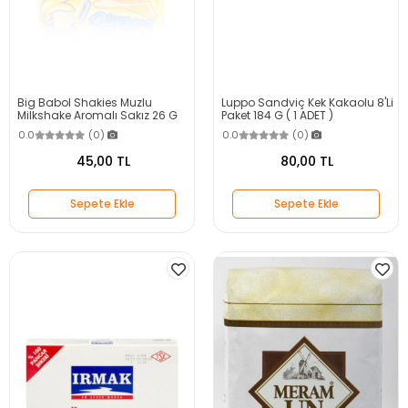
Big Babol Shakies Muzlu
Luppo Sandviç Kek Kakaolu 8'Li
Milkshake Aromalı Sakız 26 G
Paket 184 G ( 1 ADET )
0.0
(0)
0.0
(0)
45,00 TL
80,00 TL
Sepete Ekle
Sepete Ekle