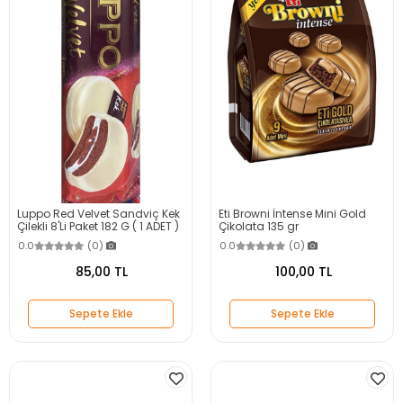
Luppo Red Velvet Sandviç Kek
Eti Browni İntense Mini Gold
Çilekli 8'Li Paket 182 G ( 1 ADET )
Çikolata 135 gr
0.0
(0)
0.0
(0)
85,00 TL
100,00 TL
Sepete Ekle
Sepete Ekle