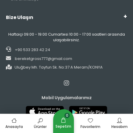
Bize Ulaşın
Haftaiçi 09:00 - 19:00 Cumartesi 10:00 - 17:00 saatleri arasında
ulaşabilirsiniz.
+90 533 283 42 24
bereketgross777@gmail.com
Uluğbey Mh. Tayfun Sk. No:37 A Meram/KONYA
Mobil Uygulamalarımız
0
Sepetim
Anasayfa
Ürünler
Favorilerim
Hesabım