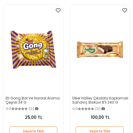
Eti Gong Bal Ve Hardal Aroma
Ülker Halley Çikolata Kaplamalı
Çeşnili 34 G
Sandviç Bisküvi 8'li 240 G
0.0
(0)
0.0
(0)
25,00 TL
100,00 TL
Sepete Ekle
Sepete Ekle