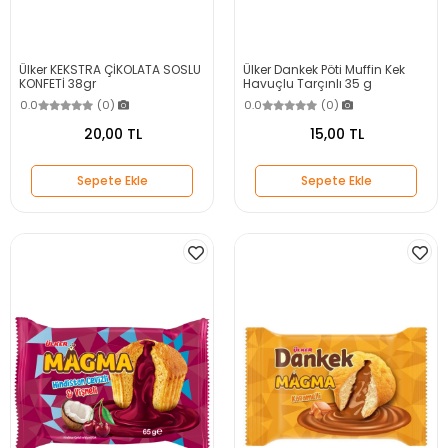
Ülker KEKSTRA ÇİKOLATA SOSLU
Ülker Dankek Pöti Muffin Kek
KONFETİ 38gr
Havuçlu Tarçınlı 35 g
0.0
(0)
0.0
(0)
20,00 TL
15,00 TL
Sepete Ekle
Sepete Ekle