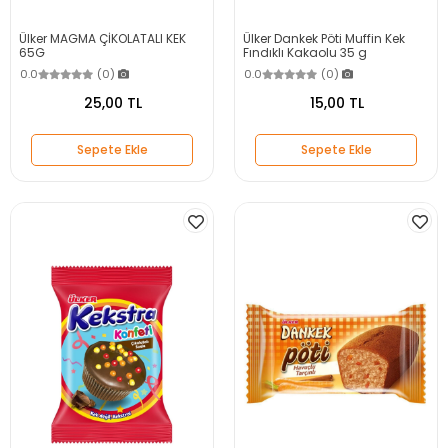
Ülker MAGMA ÇİKOLATALI KEK
Ülker Dankek Pöti Muffin Kek
65G
Fındıklı Kakaolu 35 g
0.0
(0)
0.0
(0)
25,00 TL
15,00 TL
Sepete Ekle
Sepete Ekle