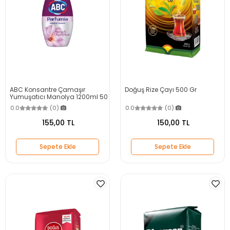
ABC Konsantre Çamaşır
Doğuş Rize Çayı 500 Gr
Yumuşatıcı Manolya 1200ml 50
Yıkama
0.0
(0)
0.0
(0)
155,00 TL
150,00 TL
Sepete Ekle
Sepete Ekle