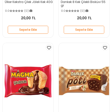
Ülker Kekstra Çilek Jöleli Kek 40G
Dankek 8 Kek Çilekli Bisküvi 55
gr
0.0
(0)
0.0
(0)
20,00 TL
20,00 TL
Sepete Ekle
Sepete Ekle