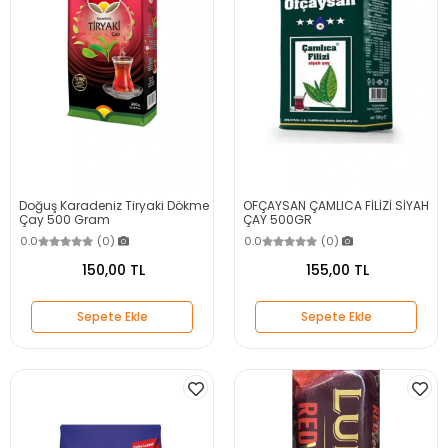
Doğuş Karadeniz Tiryaki Dökme
OFÇAYSAN ÇAMLICA FİLİZİ SİYAH
Çay 500 Gram
ÇAY 500GR
0.0
(0)
0.0
(0)
150,00 TL
155,00 TL
Sepete Ekle
Sepete Ekle