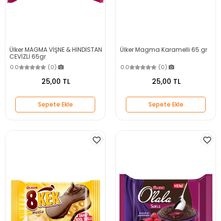
Ülker MAGMA VİŞNE & HİNDİSTAN
Ülker Magma Karamelli 65 gr
CEVİZLİ 65gr
0.0
(0)
0.0
(0)
25,00 TL
25,00 TL
Sepete Ekle
Sepete Ekle