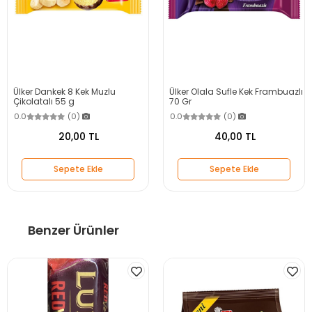
Ülker Dankek 8 Kek Muzlu
Ülker Olala Sufle Kek Frambuazlı
Çikolatalı 55 g
70 Gr
0.0
(0)
0.0
(0)
20,00 TL
40,00 TL
Sepete Ekle
Sepete Ekle
Benzer Ürünler