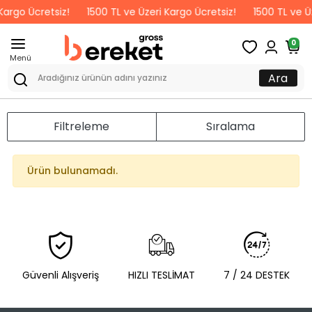
Kargo Ücretsiz!
1500 TL ve Üzeri Kargo Ücretsiz!
1500 TL ve Üz
0
Menü
Ara
Filtreleme
Sıralama
Ürün bulunamadı.
Güvenli Alışveriş
HIZLI TESLİMAT
7 / 24 DESTEK