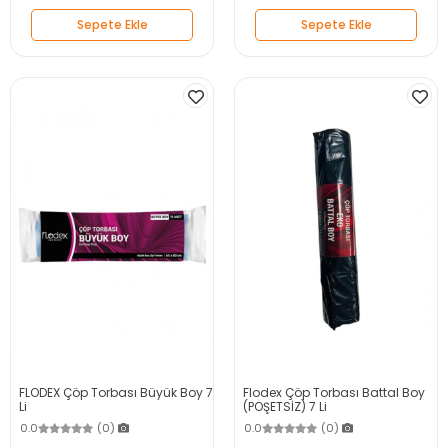
Sepete Ekle
Sepete Ekle
FLODEX Çöp Torbası Büyük Boy 7
Flodex Çöp Torbası Battal Boy
Li
(POŞETSİZ) 7 Li
0.0
(0)
0.0
(0)