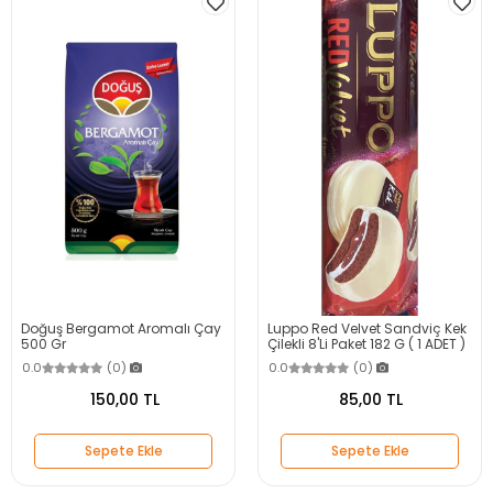
Doğuş Bergamot Aromalı Çay
Luppo Red Velvet Sandviç Kek
500 Gr
Çilekli 8'Li Paket 182 G ( 1 ADET )
0.0
(0)
0.0
(0)
150,00 TL
85,00 TL
Sepete Ekle
Sepete Ekle