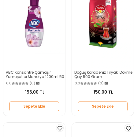
ABC Konsantre Çamaşır
Doğuş Karadeniz Tiryaki Dökme
Yumuşatıcı Manolya 1200ml 50
Çay 500 Gram
Yıkama
0.0
(0)
0.0
(0)
155,00 TL
150,00 TL
Sepete Ekle
Sepete Ekle