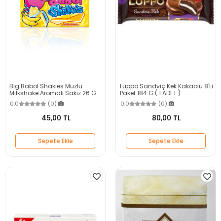
Big Babol Shakies Muzlu
Luppo Sandviç Kek Kakaolu 8'Li
Milkshake Aromalı Sakız 26 G
Paket 184 G ( 1 ADET )
0.0
(0)
0.0
(0)
45,00 TL
80,00 TL
Sepete Ekle
Sepete Ekle