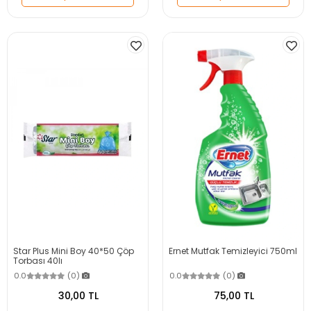
Star Plus Mini Boy 40*50 Çöp
Ernet Mutfak Temizleyici 750ml
Torbası 40lı
0.0
(0)
0.0
(0)
30,00 TL
75,00 TL