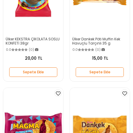
Ülker KEKSTRA ÇİKOLATA SOSLU
Ülker Dankek Pöti Muffin Kek
KONFETİ 38gr
Havuçlu Tarçınlı 35 g
0.0
(0)
0.0
(0)
20,00 TL
15,00 TL
Sepete Ekle
Sepete Ekle