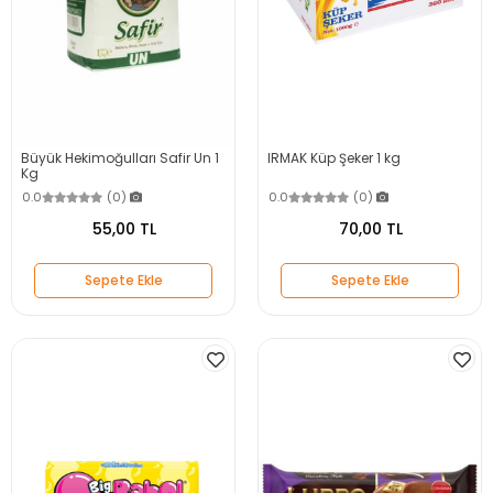
Büyük Hekimoğulları Safir Un 1
IRMAK Küp Şeker 1 kg
Kg
0.0
(0)
0.0
(0)
55,00 TL
70,00 TL
Sepete Ekle
Sepete Ekle