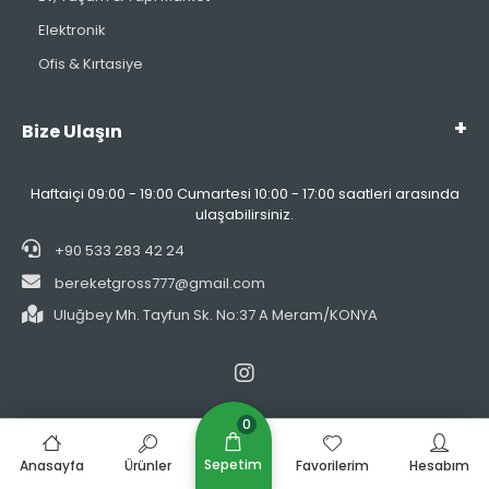
Elektronik
Ofis & Kırtasiye
Bize Ulaşın
Haftaiçi 09:00 - 19:00 Cumartesi 10:00 - 17:00 saatleri arasında
ulaşabilirsiniz.
+90 533 283 42 24
bereketgross777@gmail.com
Uluğbey Mh. Tayfun Sk. No:37 A Meram/KONYA
0
Mobil Uygulamalarımız
Sepetim
Anasayfa
Ürünler
Favorilerim
Hesabım