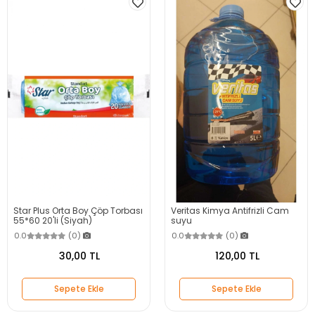
Star Plus Orta Boy Çöp Torbası
Veritas Kimya Antifrizli Cam
55*60 20'li (Siyah)
suyu
0.0
(0)
0.0
(0)
30,00 TL
120,00 TL
Sepete Ekle
Sepete Ekle