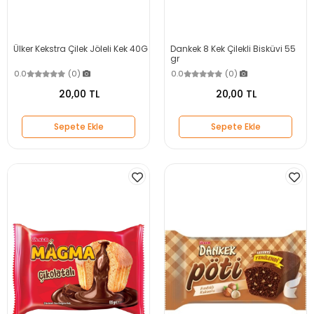
Ülker Kekstra Çilek Jöleli Kek 40G
Dankek 8 Kek Çilekli Bisküvi 55
gr
0.0
(0)
0.0
(0)
20,00 TL
20,00 TL
Sepete Ekle
Sepete Ekle