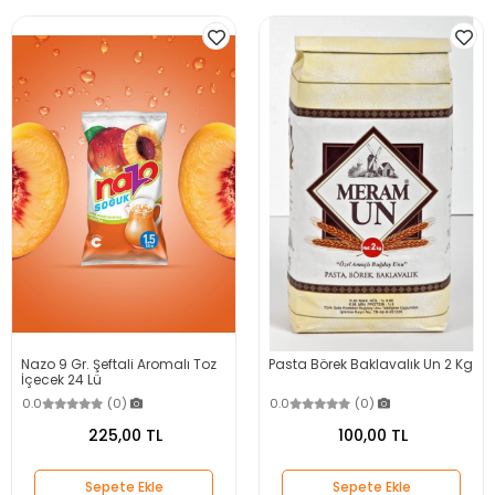
Nazo 9 Gr. Şeftali Aromalı Toz
Pasta Börek Baklavalık Un 2 Kg
İçecek 24 Lü
0.0
(0)
0.0
(0)
225,00 TL
100,00 TL
Sepete Ekle
Sepete Ekle