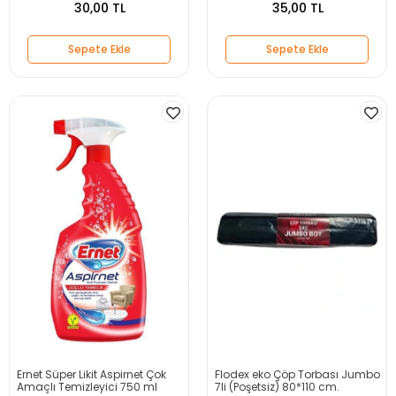
30,00 TL
35,00 TL
Sepete Ekle
Sepete Ekle
Ernet Süper Likit Aspirnet Çok
Flodex eko Çöp Torbası Jumbo
Amaçlı Temizleyici 750 ml
7li (Poşetsiz) 80*110 cm.