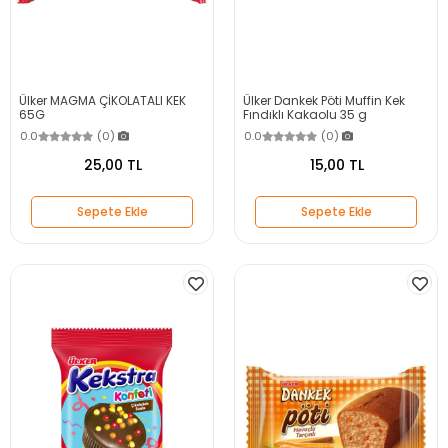
Ülker MAGMA ÇİKOLATALI KEK
Ülker Dankek Pöti Muffin Kek
65G
Fındıklı Kakaolu 35 g
0.0
(0)
0.0
(0)
25,00 TL
15,00 TL
Sepete Ekle
Sepete Ekle