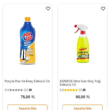
Porçöz Pas Ve Kireç Sökücü 1 Lt
ASPEROX Ultra Sarı Güç Yağ
Sökücü 1 Lt
0.0
(0)
5.0
(1)
75,00 TL
90,00 TL
Sepete Ekle
Sepete Ekle