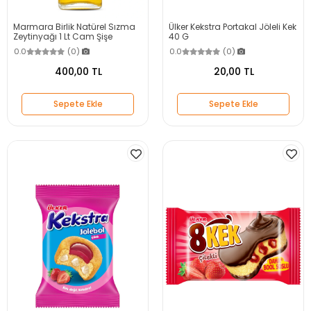
Marmara Birlik Natürel Sızma
Ülker Kekstra Portakal Jöleli Kek
Zeytinyağı 1 Lt Cam Şişe
40 G
0.0
(0)
0.0
(0)
400,00 TL
20,00 TL
Sepete Ekle
Sepete Ekle