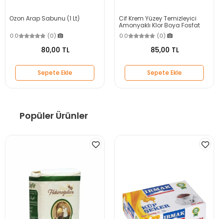
Ozon Arap Sabunu (1 Lt)
Cif Krem Yüzey Temizleyici
Amonyaklı Klor Boya Fosfat
Paraben Içermez 750 ml
0.0
(0)
0.0
(0)
80,00 TL
85,00 TL
Sepete Ekle
Sepete Ekle
Popüler Ürünler