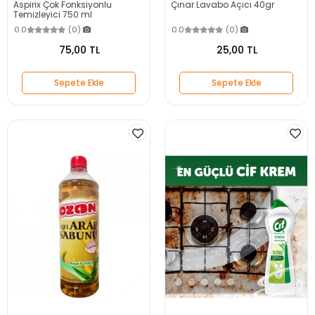
Aspirix Çok Fonksiyonlu
Çınar Lavabo Açıcı 40gr
Temizleyici 750 ml
0.0
(0)
0.0
(0)
75,00 TL
25,00 TL
Sepete Ekle
Sepete Ekle