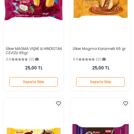
Ülker MAGMA VİŞNE & HİNDİSTAN
Ülker Magma Karamelli 65 gr
CEVİZLİ 65gr
0.0
(0)
0.0
(0)
25,00 TL
25,00 TL
Sepete Ekle
Sepete Ekle