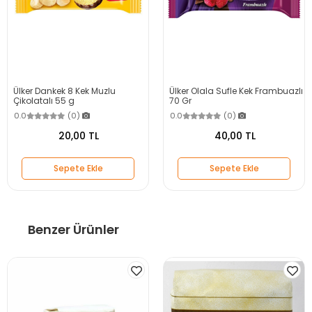
Ülker Dankek 8 Kek Muzlu
Ülker Olala Sufle Kek Frambuazlı
Çikolatalı 55 g
70 Gr
0.0
(0)
0.0
(0)
20,00 TL
40,00 TL
Sepete Ekle
Sepete Ekle
Benzer Ürünler