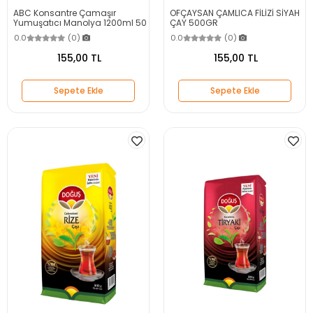
ABC Konsantre Çamaşır
OFÇAYSAN ÇAMLICA FİLİZİ SİYAH
Yumuşatıcı Manolya 1200ml 50
ÇAY 500GR
Yıkama
0.0
(0)
0.0
(0)
155,00 TL
155,00 TL
Sepete Ekle
Sepete Ekle