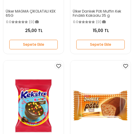
Ülker MAGMA ÇİKOLATALI KEK
Ülker Dankek Pöti Muffin Kek
65G
Fındıklı Kakaolu 35 g
0.0
(0)
0.0
(0)
25,00 TL
15,00 TL
Sepete Ekle
Sepete Ekle