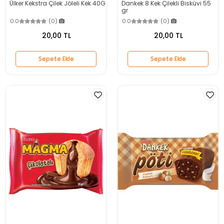
Ülker Kekstra Çilek Jöleli Kek 40G
Dankek 8 Kek Çilekli Bisküvi 55
gr
0.0
(0)
0.0
(0)
20,00 TL
20,00 TL
Sepete Ekle
Sepete Ekle