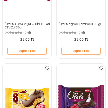
Ülker MAGMA VİŞNE & HİNDİSTAN
Ülker Magma Karamelli 65 gr
CEVİZLİ 65gr
0.0
(0)
0.0
(0)
25,00 TL
25,00 TL
Sepete Ekle
Sepete Ekle