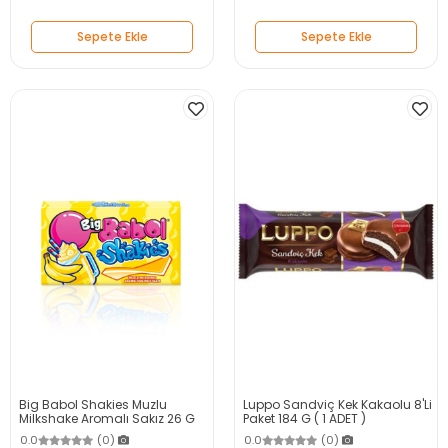
Sepete Ekle
Sepete Ekle
Big Babol Shakies Muzlu
Luppo Sandviç Kek Kakaolu 8'Li
Milkshake Aromalı Sakız 26 G
Paket 184 G ( 1 ADET )
0.0
(0)
0.0
(0)