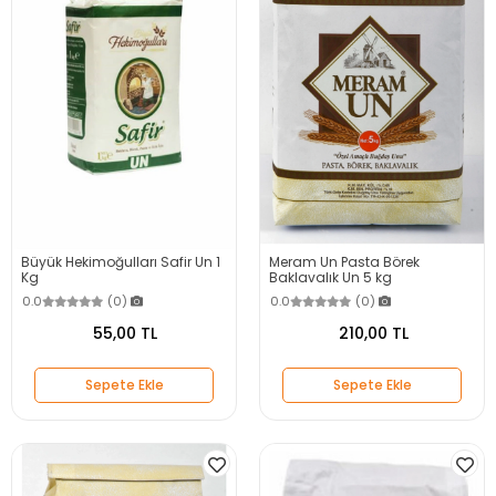
Büyük Hekimoğulları Safir Un 1
Meram Un Pasta Börek
Kg
Baklavalık Un 5 kg
0.0
(0)
0.0
(0)
55,00 TL
210,00 TL
Sepete Ekle
Sepete Ekle