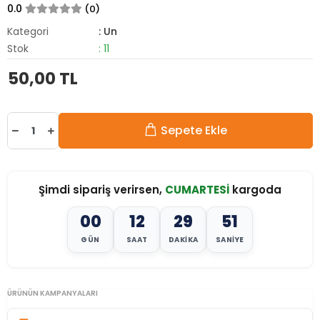
0.0
(0)
Kategori
: Un
Stok
: 11
50,00 TL
Sepete Ekle
Şimdi sipariş verirsen,
CUMARTESİ
kargoda
00
12
29
50
GÜN
SAAT
DAKIKA
SANIYE
ÜRÜNÜN KAMPANYALARI