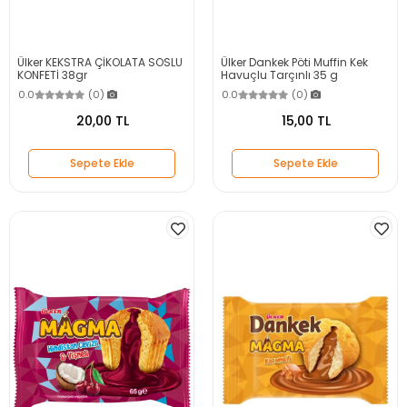
Ülker KEKSTRA ÇİKOLATA SOSLU
Ülker Dankek Pöti Muffin Kek
KONFETİ 38gr
Havuçlu Tarçınlı 35 g
0.0
(0)
0.0
(0)
20,00 TL
15,00 TL
Sepete Ekle
Sepete Ekle