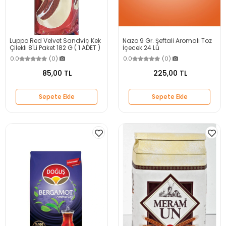
Luppo Red Velvet Sandviç Kek
Nazo 9 Gr. Şeftali Aromalı Toz
Çilekli 8'Li Paket 182 G ( 1 ADET )
İçecek 24 Lü
0.0
(0)
0.0
(0)
85,00 TL
225,00 TL
Sepete Ekle
Sepete Ekle