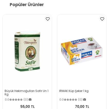
Popüler Ürünler
Büyük Hekimoğulları Safir Un 1
IRMAK Küp Şeker 1 kg
Kg
0.0
(0)
0.0
(0)
55,00 TL
70,00 TL