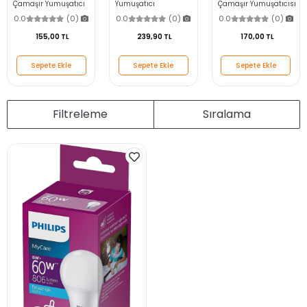
Çamaşır Yumuşatıcı
Yumuşatıcı
Çamaşır Yumuşatıcısı
Manolya 1200ml 50
Lavanta&manolya
Lilyum 1440 ml
0.0
(0)
0.0
(0)
0.0
(0)
Yıkama
1500 Ml.
155,00 TL
239,90 TL
170,00 TL
Sepete Ekle
Sepete Ekle
Sepete Ekle
Filtreleme
Sıralama