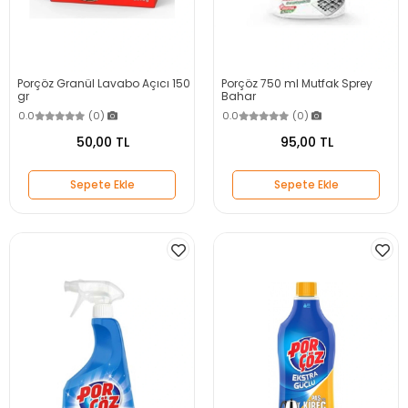
Porçöz Granül Lavabo Açıcı 150
Porçöz 750 ml Mutfak Sprey
gr
Bahar
0.0
(0)
0.0
(0)
50,00 TL
95,00 TL
Sepete Ekle
Sepete Ekle