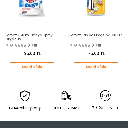
Porçöz 750 ml Banyo Sprey
Porçöz Pas Ve Kireç Sökücü 1 Lt
Okyanus
0.0
(0)
0.0
(0)
95,00 TL
75,00 TL
Sepete Ekle
Sepete Ekle
Güvenli Alışveriş
HIZLI TESLİMAT
7 / 24 DESTEK