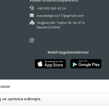
saatleri arasında ulaşabilirsiniz.
+90 533 283 42 24
bereketgross777@gmail.com
Uluğbey Mh. Tayfun Sk. No:37 A
Meram/KONYA
Mobil Uygulamalarımız
aklıdır
ve optimize edilmiştir.