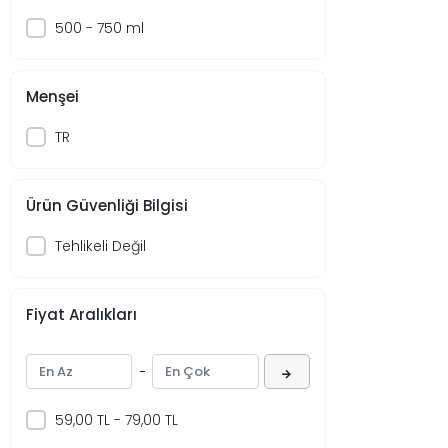
Big Babol
500 - 750 ml
Bingo
BİRPA
Menşei
Biscolata
TR
Bizbize
Bizim
bizim mutfak
Ürün Güvenliği Bilgisi
Bıçakçı Bayram
Tehlikeli Değil
Blendax
BonHair
Fiyat Aralıkları
BOSS
Buremis
-
Büyük Hekimoğulları
59,00 TL - 79,00 TL
BY ACT