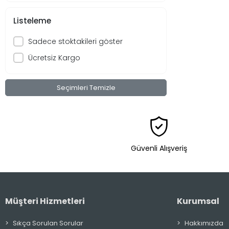
CAMSİL
Listeleme
Çaykur
Cebel
Sadece stoktakileri göster
Çelikbilek
Ücretsiz Kargo
Cif
Çınar
Seçimleri Temizle
Clear
Colgate
Dalin
Güvenli Alışveriş
Dankek
Dardanel
Derby
Müşteri Hizmetleri
Kurumsal
Doa
Doğanay
Sıkça Sorulan Sorular
Hakkımızda