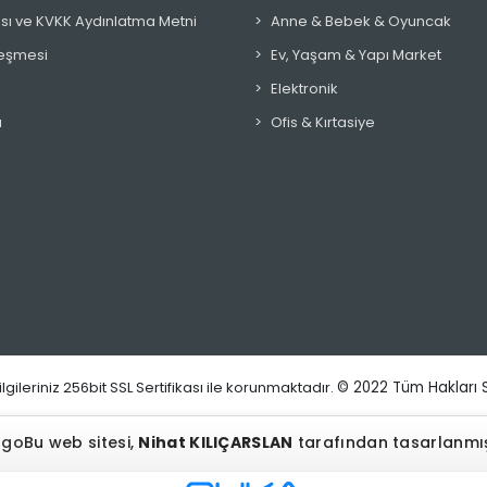
ikası ve KVKK Aydınlatma Metni
Anne & Bebek & Oyuncak
leşmesi
Ev, Yaşam & Yapı Market
Elektronik
ı
Ofis & Kırtasiye
lgileriniz 256bit SSL Sertifikası ile korunmaktadır.
© 2022
Tüm Hakları S
Bu web sitesi,
Nihat KILIÇARSLAN
tarafından tasarlanmış 