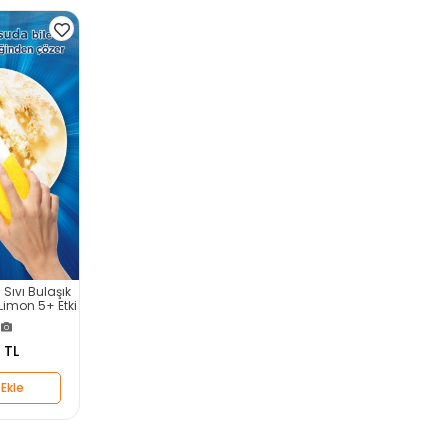
 Sıvı Bulaşık
Limon 5+ Etki
ağ Çözme
)
 TL
Ekle