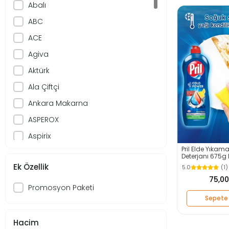
Abalı
ABC
ACE
Agiva
Aktürk
Ala Çiftçi
Ankara Makarna
ASPEROX
Aspirix
Pril Elde Yıkama
Baby Turco
Deterjanı 675g 
- Kendinden Y
Ek Özellik
5.0
(1
Bacasil
75,00
başak
Promosyon Paketi
Sepete 
Berrak
Beybi
Hacim