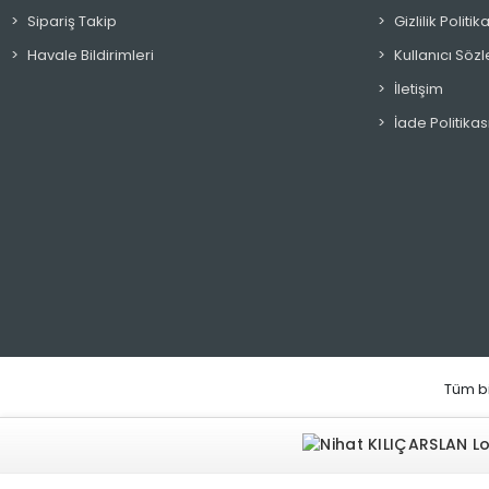
Doğuş
Sipariş Takip
Gizlilik Polit
Doğuş Çay
Havale Bildirimleri
Kullanıcı Söz
Domestos
İletişim
Duru
İade Politikas
Elidor
Elise
Emekçi Tuz
Ernet
Essweet
Eti
Evve
Tüm bi
Evy Baby
Eyüp Sabri Tuncer
Ezgi