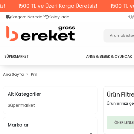
1500 TL ve Üzeri Kargo Ücretsiz!
1500 TL ve Ü
Kargom Nerede?
Kolay İade
SÜPERMARKET
ANNE & BEBEK & OYUNCAK
Ana Sayfa
Pril
Ürün Filt
Alt Kategoriler
Ürünlerinizi çeş
Süpermarket
ÖNERİLENLE
Markalar