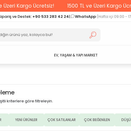
zeri Kargo Ücretsiz!
1500 TL ve Üzeri Kargo Ücrets
Sipariş ve Destek:
+90 533 283 42 24
|
WhatsApp
(Hafta içi 09:00 - 1
EV, YAŞAM & YAPI MARKET
releme
itli kriterlere göre filtreleyin.
R
YENİ ÜRÜNLER
ÇOK SATILANLAR
ÇOK BEĞENİLEN
DÜŞÜ