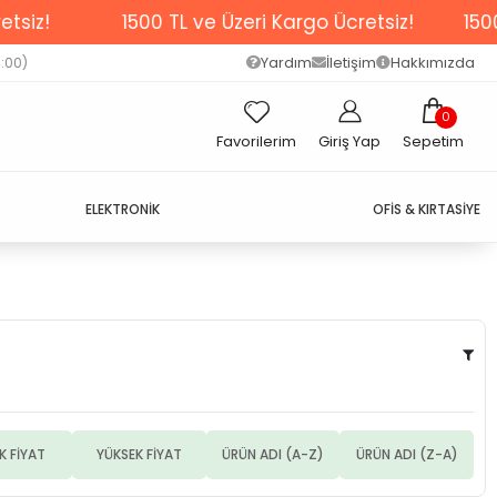
iz!
1500 TL ve Üzeri Kargo Ücretsiz!
1500 T
Yardım
İletişim
Hakkımızda
7:00)
0
Favorilerim
Giriş Yap
Sepetim
ELEKTRONİK
OFİS & KIRTASİYE
K FİYAT
YÜKSEK FİYAT
ÜRÜN ADI (A-Z)
ÜRÜN ADI (Z-A)