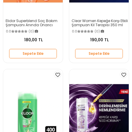
Elidor Superblend Saç Bakım
Clear Women Kepeğe Karşı Etkili
Şampuanı Anında Onarıcı
Şampuan Kil Terapisi 350 ml
Bakım C Vitamini Keratin
0.0
(0)
0.0
(0)
Seramid 400 ml
180,00 TL
190,00 TL
Sepete Ekle
Sepete Ekle