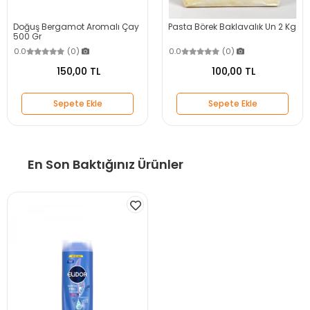
Doğuş Bergamot Aromalı Çay
Pasta Börek Baklavalık Un 2 Kg
500 Gr
0.0
(0)
0.0
(0)
150,00 TL
100,00 TL
Sepete Ekle
Sepete Ekle
En Son Baktığınız Ürünler