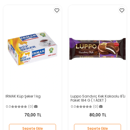
IRMAK Küp Şeker 1 kg
Luppo Sandviç Kek Kakaolu 8'Li
Paket 184 G ( 1 ADET )
0.0
(0)
0.0
(0)
70,00 TL
80,00 TL
Sepete Ekle
Sepete Ekle