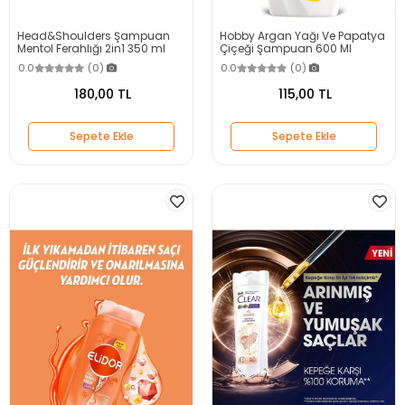
Head&Shoulders Şampuan
Hobby Argan Yağı Ve Papatya
Mentol Ferahlığı 2in1 350 ml
Çiçeği Şampuan 600 Ml
0.0
(0)
0.0
(0)
180,00 TL
115,00 TL
Sepete Ekle
Sepete Ekle