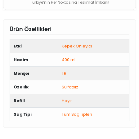
Türkiye’nin Her Noktasına Teslimat İmkanı!
Ürün Özellikleri
Etki
Kepek Önleyici
Hacim
400 ml
Menşei
TR
Özellik
Sülfatsız
Refill
Hayır
Saç Tipi
Tüm Saç Tipleri