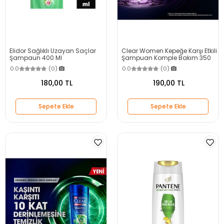
Elidor Sağlıklı Uzayan Saçlar
Clear Women Kepeğe Karşı Etkili
Şampaun 400 Ml
Şampuan Komple Bakım 350
ml
0.0
(0)
0.0
(0)
180,00 TL
190,00 TL
Sepete Ekle
Sepete Ekle