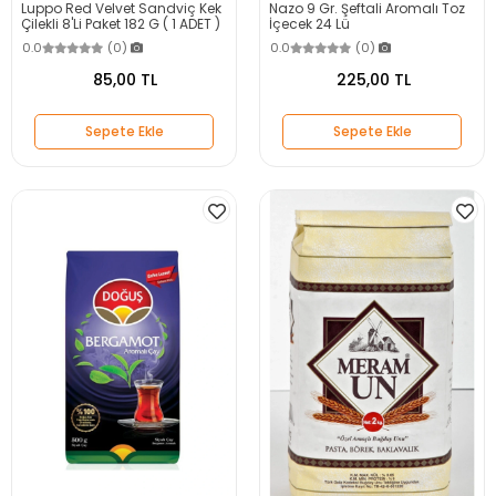
Luppo Red Velvet Sandviç Kek
Nazo 9 Gr. Şeftali Aromalı Toz
Çilekli 8'Li Paket 182 G ( 1 ADET )
İçecek 24 Lü
0.0
(0)
0.0
(0)
85,00 TL
225,00 TL
Sepete Ekle
Sepete Ekle