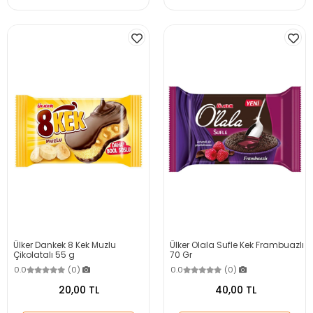
Ülker Dankek 8 Kek Muzlu
Ülker Olala Sufle Kek Frambuazlı
Çikolatalı 55 g
70 Gr
0.0
(0)
0.0
(0)
20,00 TL
40,00 TL