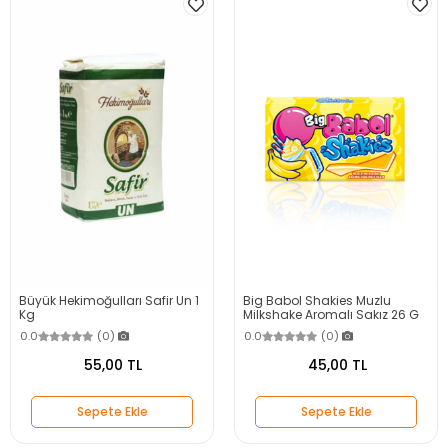
Büyük Hekimoğulları Safir Un 1
Big Babol Shakies Muzlu
Kg
Milkshake Aromalı Sakız 26 G
0.0
(0)
0.0
(0)
55,00 TL
45,00 TL
Sepete Ekle
Sepete Ekle