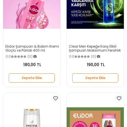
Elidor Şampuan & Bakım Kremi
Clear Men Kepeğe Karşı Etkili
Güçlü ve Parlak 400 ml
Şampuan Maksimum Ferahlık
350 ml
0.0
(0)
0.0
(0)
180,00 TL
190,00 TL
Sepete Ekle
Sepete Ekle