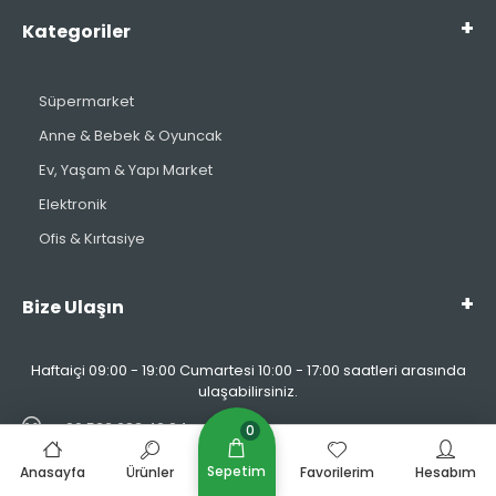
Kategoriler
Süpermarket
Anne & Bebek & Oyuncak
Ev, Yaşam & Yapı Market
Elektronik
Ofis & Kırtasiye
Bize Ulaşın
Haftaiçi 09:00 - 19:00 Cumartesi 10:00 - 17:00 saatleri arasında
ulaşabilirsiniz.
+90 533 283 42 24
0
bereketgross777@gmail.com
Sepetim
Anasayfa
Ürünler
Favorilerim
Hesabım
Uluğbey Mh. Tayfun Sk. No:37 A Meram/KONYA