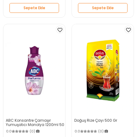
Sepete Ekle
Sepete Ekle
ABC Konsantre Çamaşır
Doğuş Rize Çayı 500 Gr
Yumuşatıcı Manolya 1200ml 50
Yıkama
0.0
(0)
0.0
(0)