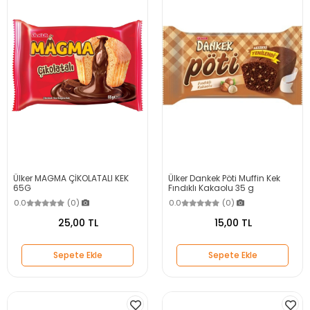
Ülker MAGMA ÇİKOLATALI KEK
Ülker Dankek Pöti Muffin Kek
65G
Fındıklı Kakaolu 35 g
0.0
(0)
0.0
(0)
25,00 TL
15,00 TL
Sepete Ekle
Sepete Ekle