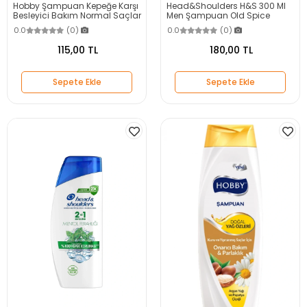
Hobby Şampuan Kepeğe Karşı
Head&Shoulders H&S 300 Ml
Besleyici Bakım Normal Saçlar
Men Şampuan Old Spice
600 ml
0.0
(0)
0.0
(0)
115,00 TL
180,00 TL
Sepete Ekle
Sepete Ekle