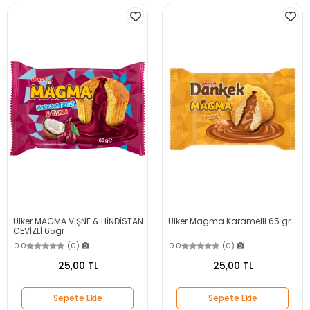
Ülker MAGMA VİŞNE & HİNDİSTAN
Ülker Magma Karamelli 65 gr
CEVİZLİ 65gr
0.0
(0)
0.0
(0)
25,00 TL
25,00 TL
Sepete Ekle
Sepete Ekle