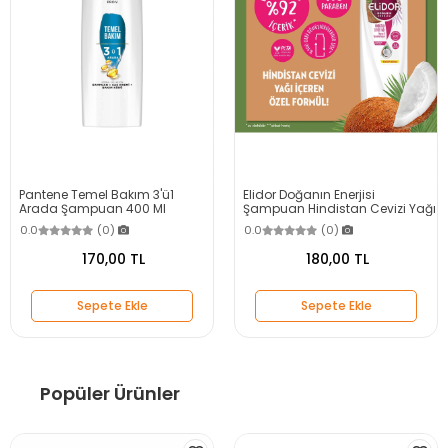
Pantene Temel Bakım 3'ü1
Elidor Doğanın Enerjisi
Arada Şampuan 400 Ml
Şampuan Hindistan Cevizi Yağı
400 ml
0.0
(0)
0.0
(0)
170,00 TL
180,00 TL
Sepete Ekle
Sepete Ekle
Popüler Ürünler