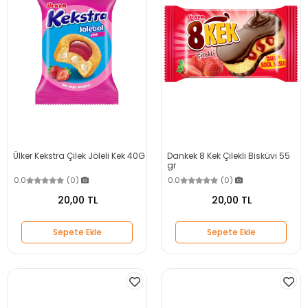
Ülker Kekstra Çilek Jöleli Kek 40G
Dankek 8 Kek Çilekli Bisküvi 55
gr
0.0
(0)
0.0
(0)
20,00 TL
20,00 TL
Sepete Ekle
Sepete Ekle