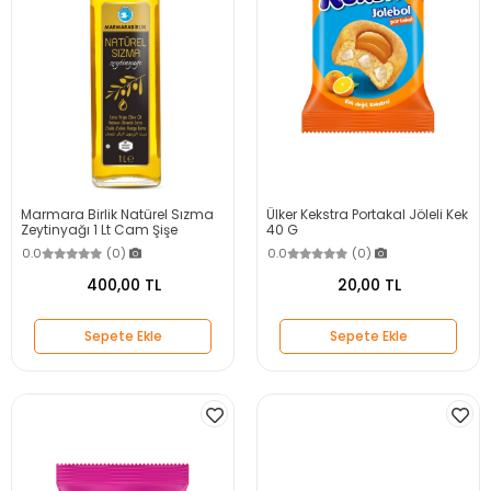
Marmara Birlik Natürel Sızma
Ülker Kekstra Portakal Jöleli Kek
Zeytinyağı 1 Lt Cam Şişe
40 G
0.0
(0)
0.0
(0)
400,00 TL
20,00 TL
Sepete Ekle
Sepete Ekle