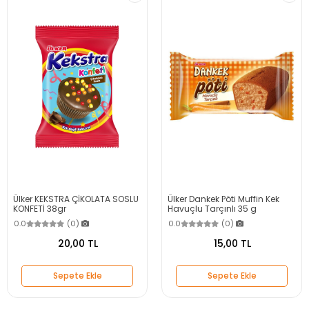
Ülker KEKSTRA ÇİKOLATA SOSLU
Ülker Dankek Pöti Muffin Kek
KONFETİ 38gr
Havuçlu Tarçınlı 35 g
0.0
(0)
0.0
(0)
20,00 TL
15,00 TL
Sepete Ekle
Sepete Ekle