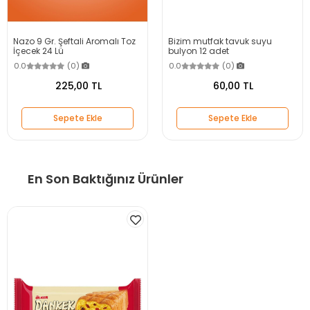
Nazo 9 Gr. Şeftali Aromalı Toz
Bizim mutfak tavuk suyu
İçecek 24 Lü
bulyon 12 adet
0.0
(0)
0.0
(0)
225,00 TL
60,00 TL
Sepete Ekle
Sepete Ekle
En Son Baktığınız Ürünler