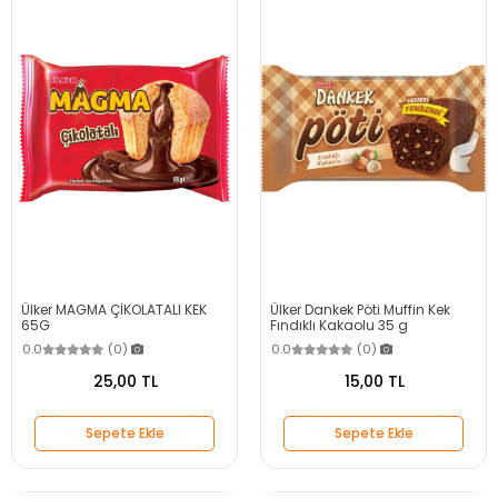
Ülker MAGMA ÇİKOLATALI KEK
Ülker Dankek Pöti Muffin Kek
65G
Fındıklı Kakaolu 35 g
0.0
(0)
0.0
(0)
25,00 TL
15,00 TL
Sepete Ekle
Sepete Ekle