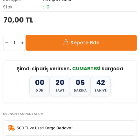
Stok
: 10
70,00 TL
Sepete Ekle
Şimdi sipariş verirsen,
CUMARTESİ
kargoda
00
20
05
41
GÜN
SAAT
DAKIKA
SANIYE
ÜRÜNÜN KAMPANYALARI
1500 TL ve Üzeri
Kargo Bedava!