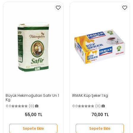
Büyük Hekimoğulları Safir Un 1
IRMAK Küp Şeker 1 kg
Kg
0.0
(0)
0.0
(0)
55,00 TL
70,00 TL
Sepete Ekle
Sepete Ekle