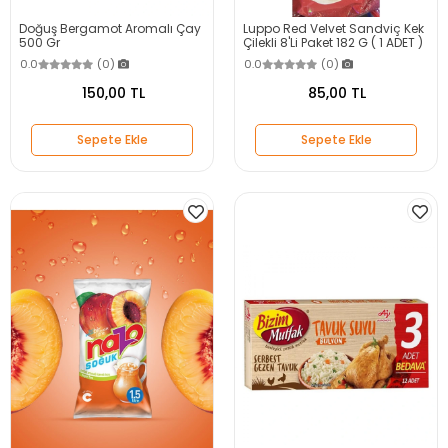
Doğuş Bergamot Aromalı Çay
Luppo Red Velvet Sandviç Kek
500 Gr
Çilekli 8'Li Paket 182 G ( 1 ADET )
0.0
(0)
0.0
(0)
150,00 TL
85,00 TL
Sepete Ekle
Sepete Ekle