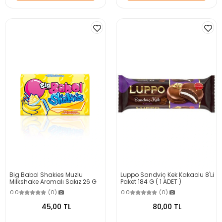
Big Babol Shakies Muzlu
Luppo Sandviç Kek Kakaolu 8'Li
Milkshake Aromalı Sakız 26 G
Paket 184 G ( 1 ADET )
0.0
(0)
0.0
(0)
45,00 TL
80,00 TL