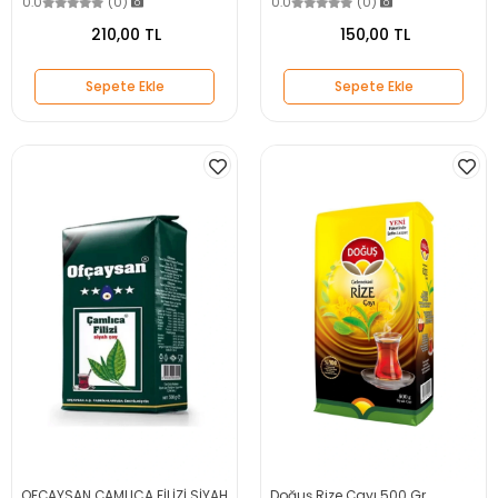
0.0
(0)
0.0
(0)
210,00 TL
150,00 TL
Sepete Ekle
Sepete Ekle
OFÇAYSAN ÇAMLICA FİLİZİ SİYAH
Doğuş Rize Çayı 500 Gr