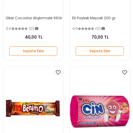
Ülker Cocostar Atıştırmalık 66Gr
Eti Paykek Meyveli 200 gr
0.0
(0)
0.0
(0)
40,00 TL
70,00 TL
Sepete Ekle
Sepete Ekle