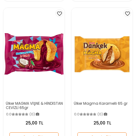
Ülker MAGMA VİŞNE & HİNDİSTAN
Ülker Magma Karamelli 65 gr
CEVİZLİ 65gr
0.0
(0)
0.0
(0)
25,00 TL
25,00 TL