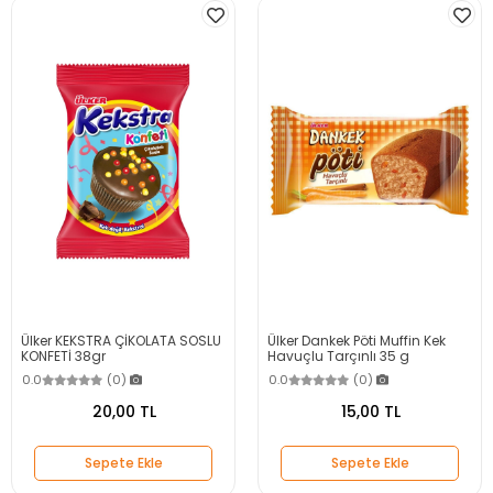
Ülker KEKSTRA ÇİKOLATA SOSLU
Ülker Dankek Pöti Muffin Kek
KONFETİ 38gr
Havuçlu Tarçınlı 35 g
0.0
(0)
0.0
(0)
20,00 TL
15,00 TL
Sepete Ekle
Sepete Ekle