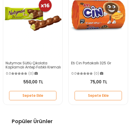
Nutymax Sütlü Çikolata
Eti Cin Portakallı 325 Gr
Kaplamalı Antep Fıstıklı Kremalı
Gofret 44 Gr X 16 Adet
0.0
(0)
0.0
(0)
550,00 TL
75,00 TL
Sepete Ekle
Sepete Ekle
Popüler Ürünler