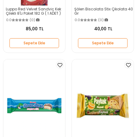
Luppo Red Velvet Sandviç Kek
Şölen Biscolata Stix Çikolata 40
Çilekli 8'Li Paket 182 G ( 1 ADET )
Gr
0.0
(0)
0.0
(0)
85,00 TL
40,00 TL
Sepete Ekle
Sepete Ekle