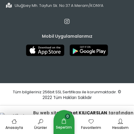
Uluğbey Mh. Tayfun Sk. No:37 A Meram/KONYA
Mobil Uygulamalarımız
Tüm bilgileriniz 256bit SSL Sertifikası ile korunmaktadır.
©
2022
Tüm Hakları Saklıdır
Bu web sitesi,
Nihat KILIÇARSLAN
tarafından
0
tasarlanmış ve optimize edilmiştir.
Sepetim
Anasayfa
Ürünler
Favorilerim
Hesabım