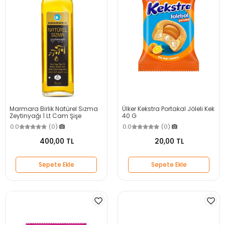
Marmara Birlik Natürel Sızma
Ülker Kekstra Portakal Jöleli Kek
Zeytinyağı 1 Lt Cam Şişe
40 G
0.0
(0)
0.0
(0)
400,00 TL
20,00 TL
Sepete Ekle
Sepete Ekle