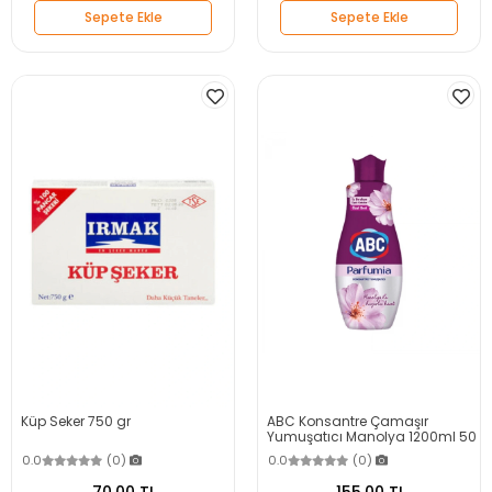
Sepete Ekle
Sepete Ekle
Küp Seker 750 gr
ABC Konsantre Çamaşır
Yumuşatıcı Manolya 1200ml 50
Yıkama
0.0
(0)
0.0
(0)