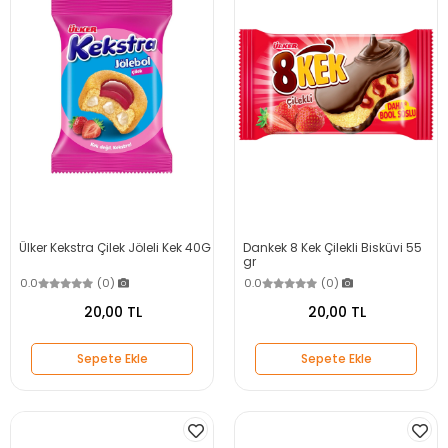
Ülker Kekstra Çilek Jöleli Kek 40G
Dankek 8 Kek Çilekli Bisküvi 55
gr
0.0
(0)
0.0
(0)
20,00 TL
20,00 TL
Sepete Ekle
Sepete Ekle