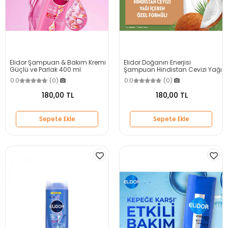
Elidor Şampuan & Bakım Kremi
Elidor Doğanın Enerjisi
Güçlü ve Parlak 400 ml
Şampuan Hindistan Cevizi Yağı
400 ml
0.0
(0)
0.0
(0)
180,00 TL
180,00 TL
Sepete Ekle
Sepete Ekle