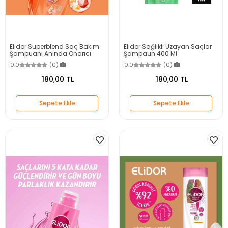
Elidor Superblend Saç Bakım
Elidor Sağlıklı Uzayan Saçlar
Şampuanı Anında Onarıcı
Şampaun 400 Ml
Bakım C Vitamini Keratin
0.0
(0)
0.0
(0)
Seramid 400 ml
180,00 TL
180,00 TL
Sepete Ekle
Sepete Ekle