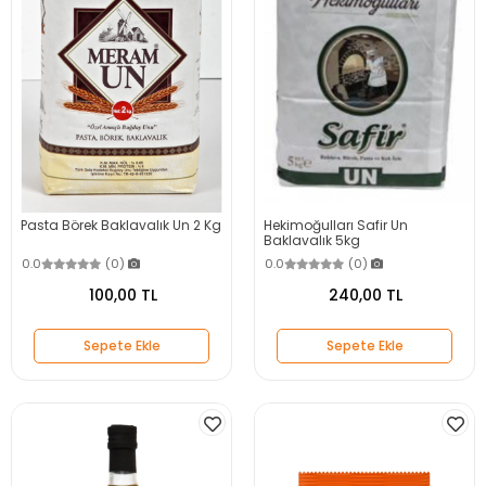
Pasta Börek Baklavalık Un 2 Kg
Hekimoğulları Safir Un
Baklavalık 5kg
0.0
(0)
0.0
(0)
100,00 TL
240,00 TL
Sepete Ekle
Sepete Ekle