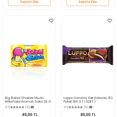
Sepete Ekle
Sepete Ekle
Big Babol Shakies Muzlu
Luppo Sandviç Kek Kakaolu 8'Li
Milkshake Aromalı Sakız 26 G
Paket 184 G ( 1 ADET )
0.0
(0)
0.0
(0)
45,00 TL
80,00 TL