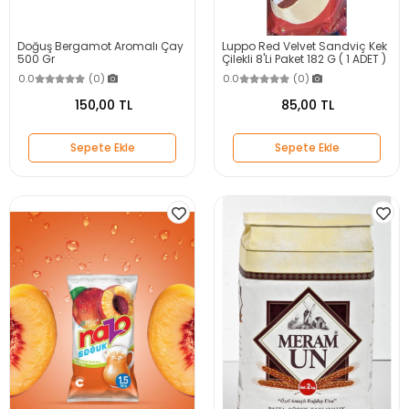
Doğuş Bergamot Aromalı Çay
Luppo Red Velvet Sandviç Kek
500 Gr
Çilekli 8'Li Paket 182 G ( 1 ADET )
0.0
(0)
0.0
(0)
150,00 TL
85,00 TL
Sepete Ekle
Sepete Ekle