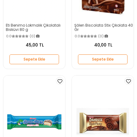
Eti Benimo Lokmalık Çikolatalı
Şölen Biscolata Stix Çikolata 40
Bisküvi 80 g
Gr
0.0
(0)
0.0
(0)
45,00 TL
40,00 TL
Sepete Ekle
Sepete Ekle