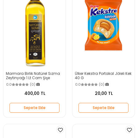
Marmara Birlik Natürel Sızma
Ülker Kekstra Portakal Jöleli Kek
Zeytinyağı 1 Lt Cam Şişe
40 G
0.0
(0)
0.0
(0)
400,00 TL
20,00 TL
Sepete Ekle
Sepete Ekle