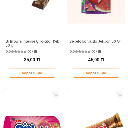
Eti Browni İntense Çikolatalı Kek
Bebeto karpuzlu Jelibon 60 Gr
50 g
0.0
(0)
0.0
(0)
35,00 TL
45,00 TL
Sepete Ekle
Sepete Ekle