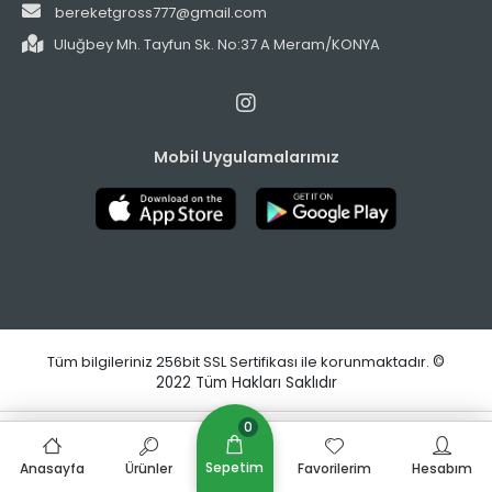
bereketgross777@gmail.com
Uluğbey Mh. Tayfun Sk. No:37 A Meram/KONYA
Mobil Uygulamalarımız
Tüm bilgileriniz 256bit SSL Sertifikası ile korunmaktadır.
©
2022
Tüm Hakları Saklıdır
0
Bu web sitesi,
Nihat KILIÇARSLAN
tarafından
tasarlanmış ve optimize edilmiştir.
Sepetim
Anasayfa
Ürünler
Favorilerim
Hesabım