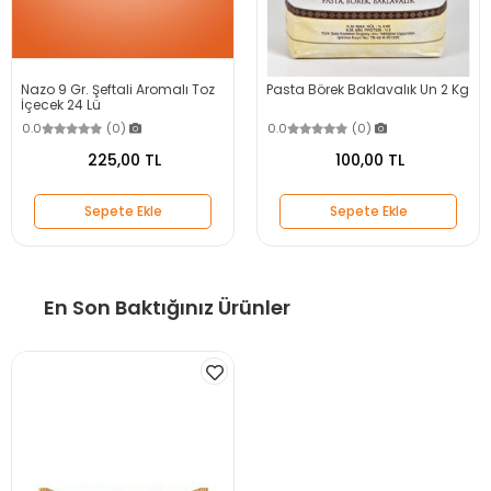
Nazo 9 Gr. Şeftali Aromalı Toz
Pasta Börek Baklavalık Un 2 Kg
İçecek 24 Lü
0.0
(0)
0.0
(0)
225,00 TL
100,00 TL
Sepete Ekle
Sepete Ekle
En Son Baktığınız Ürünler