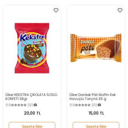
Ülker KEKSTRA ÇİKOLATA SOSLU
Ülker Dankek Pöti Muffin Kek
KONFETİ 38gr
Havuçlu Tarçınlı 35 g
0.0
(0)
0.0
(0)
20,00 TL
15,00 TL
Sepete Ekle
Sepete Ekle