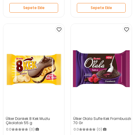
Sepete Ekle
Sepete Ekle
Ülker Dankek 8 Kek Muzlu
Ülker Olala Sufle Kek Frambuazlı
Çikolatalı 55 g
70 Gr
0.0
(0)
0.0
(0)