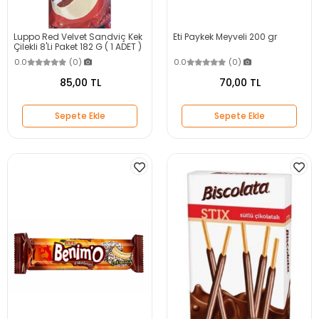
Luppo Red Velvet Sandviç Kek
Eti Paykek Meyveli 200 gr
Çilekli 8'Li Paket 182 G ( 1 ADET )
0.0
(0)
0.0
(0)
85,00 TL
70,00 TL
Sepete Ekle
Sepete Ekle