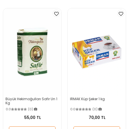
Büyük Hekimoğulları Safir Un 1
IRMAK Küp Şeker 1 kg
Kg
0.0
(0)
0.0
(0)
55,00 TL
70,00 TL