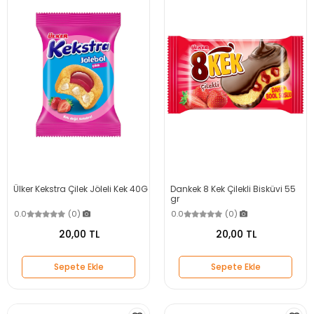
Ülker Kekstra Çilek Jöleli Kek 40G
Dankek 8 Kek Çilekli Bisküvi 55
gr
0.0
(0)
0.0
(0)
20,00 TL
20,00 TL
Sepete Ekle
Sepete Ekle