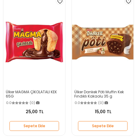
Ülker MAGMA ÇİKOLATALI KEK
Ülker Dankek Pöti Muffin Kek
65G
Fındıklı Kakaolu 35 g
0.0
(0)
0.0
(0)
25,00 TL
15,00 TL
Sepete Ekle
Sepete Ekle