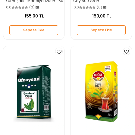
Yumuşatıcı Manolya 1200ml 50
Çay 500 Gram
Yıkama
0.0
(0)
0.0
(0)
155,00 TL
150,00 TL
Sepete Ekle
Sepete Ekle