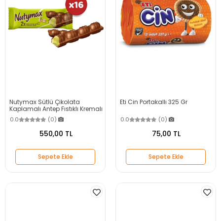
Nutymax Sütlü Çikolata
Eti Cin Portakallı 325 Gr
Kaplamalı Antep Fıstıklı Kremalı
Gofret 44 Gr X 16 Adet
0.0
(0)
0.0
(0)
550,00 TL
75,00 TL
Sepete Ekle
Sepete Ekle