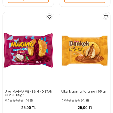
Ülker MAGMA VİŞNE & HİNDİSTAN
Ülker Magma Karamelli 65 gr
CEVİZLİ 65gr
0.0
(0)
0.0
(0)
25,00 TL
25,00 TL